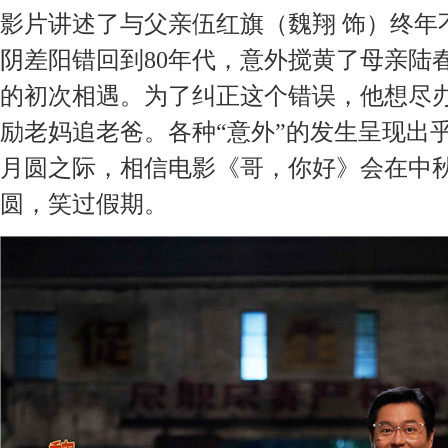
影片讲述了与父亲伍红旗（魏翔
饰）终年
阴差阳错回到
80年代，意外搅黄了母亲陆
的初次相遇。为了纠正这个错误，他想尽
励老妈追老爸。各种“意外”的发生呈现出
月圆之际，
相信
电影《哥，你好》
会在中
圆，
笑过假期。