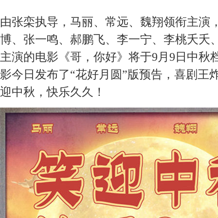
由张栾执导，马丽、常远、魏翔领衔主演
博、张一鸣、郝鹏飞、李一宁、李桃夭夭
主演的电影《哥，你好》将于
9月9日中秋
影
今日发布了
“花好月圆”版预告，喜剧王
迎
中秋
，
快乐久久！