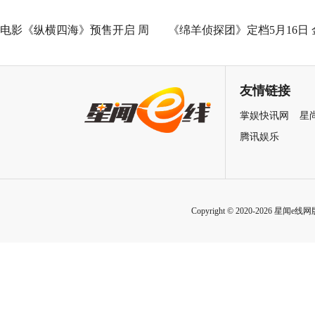
电影《纵横四海》预售开启 周
《绵羊侦探团》定档5月16日 
润发张国荣钟楚红巅峰演绎极
刚狼携全明星给羊打工！
致情感！
友情链接
掌娱快讯网
星
腾讯娱乐
Copyright © 2020-2026 星闻e线网版权