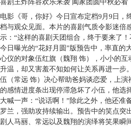
喜剧王炸阵容欢乐来袭
阖家团圆中秋必看
电影《哥，你好》今日宣布定档
9月9日
档与观众见面。本片的喜剧气质令影迷倍
示：“这样的喜剧天团组合，终于要来了！
今日曝光的“花好月圆”版预告中，率直的
心仪的对象伍红旗（魏翔 饰），小小的互
升温，却又害羞不知如何让关系再进一步。
伍（常远 饰）决心帮助爸妈谈恋爱，上演
的感情进度条出现停滞急坏了小伍，他选
大喊一声：“说话啊！”除此之外，他还准
罗兰，强助攻持续输出。预告中的笑点突
剧人马丽、常远以及魏翔的演绎将笑果瞬