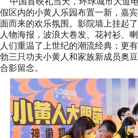
中国首映礼当天
，
环球城市大道
假区
内的
小黄人乐园布置一新
，
嘉宾
面而来的欢乐氛围
。
影院墙上挂起了
人物海报
，
波浪大卷发
、
花衬衫
、
喇
人们重温了上世纪的潮流经典
；
更有
勃
三只功夫小黄人
和
家族新成员
奥豆
合影留念
。