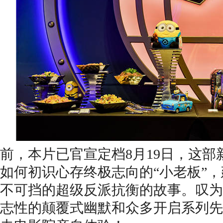
前，本片已官宣定档
8
月
19
日
，
这部
如何初识心存终极志向的
“小老板”
，
不可挡
的
超级反派抗衡的故事
。
叹为
志性的颠覆式幽默
和众多开启系列先