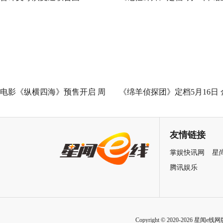
Good全球峰会 以AI影像传递向
神作IMAX首次量身定制
善力量
电影《纵横四海》预售开启 周
《绵羊侦探团》定档5月16日 
润发张国荣钟楚红巅峰演绎极
刚狼携全明星给羊打工！
致情感！
友情链接
掌娱快讯网
星
腾讯娱乐
Copyright © 2020-2026 星闻e线网版权