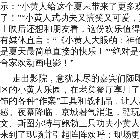
示
：
“小黄人给这个夏末带来了更多
了！
”“
小黄人式功夫又搞笑又可爱
，
上
映后还想和朋友看，这份欢乐值
有媒体直言
：
“《小黄人大眼萌：神
是夏天最简单直接的快乐！”
“
绝对是
合家欢动画电影！
”
走出影院，意犹未尽的嘉宾们
随
区
的小黄人乐园，
在老巢餐厅享用了
饰的各种
“作案”工具和战利品
，
让人
感
。
夜幕降临
，
京城暑气消退
，
酷玩
文、斯图尔特与鲍勃
三只功夫小黄人
来到了现场并
引起阵阵欢呼；现场更