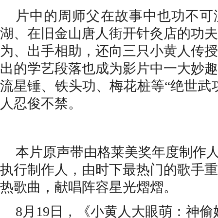
片中的周师父在故事中也功不可
湖
、
在旧金山唐人街开针灸店的功夫
为
、
出手相助
，
还向三只小黄人传授
出的学艺段落也成为影片中一大妙趣
流星锤、铁头功、梅花桩等“绝世武
人忍俊不禁
。
本片原声带由格莱美奖年度制作
执行制作人，由时下最热门的歌手重新
热歌曲，献唱阵容星光熠熠。
8
月
19
日，《小黄人大眼萌：神偷