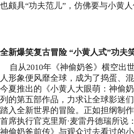
也颇具
“功夫范儿”，仿佛要与小黄
全新爆笑复古冒险
“
小黄人式
”功夫
自从
2010年《
神偷奶爸
》横空出
人形象
便
风靡全球，成为了捣蛋、混
今夏推出的
《小黄人大眼萌
：
神偷奶
列的第五部作品
，
力求让全球影迷们
踏入全新世界的冒险
。
正如担纲制作
首席执行官克里斯
·麦雷丹德瑞
所说
神偷奶爸前传》
与观众过去看过的小