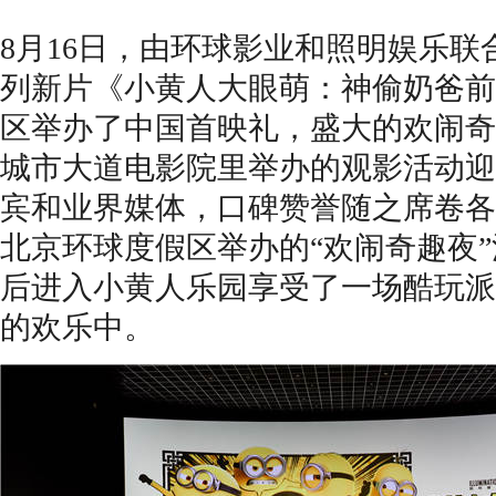
8
月
16
日
，
由环球影业和照明娱乐联
列新片《
小黄人大眼萌：神偷奶爸前
区举办了中国首映礼
，
盛大的欢闹奇
城市大道电影院里举办的观影活动迎
宾和业界媒体
，
口碑赞誉随之席卷各
北京环球度假区举办的
“欢闹奇趣夜”
后
进入
小黄人乐园
享受了一场
酷玩派
的欢乐中
。