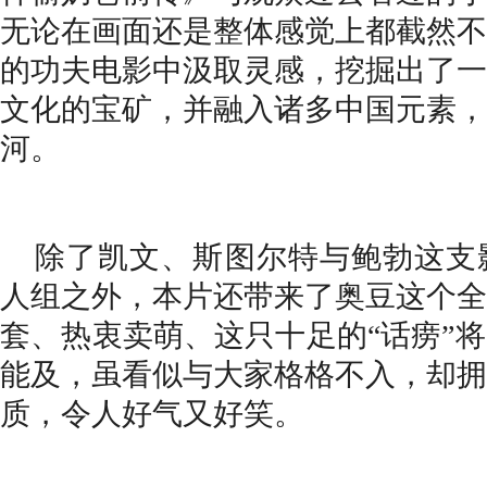
无论在画面还是整体感觉上都截然不
的功夫电影中汲取灵感
，
挖掘出了一
文化的宝矿
，
并融入诸多中国元素
，
河
。
除了
凯文、斯图尔特与鲍勃
这支
人组之外
，
本片还带来了
奥豆
这个全
套
、
热衷卖萌、这只十足的
“话痨”
将
能
及，
虽看似与大家格格不入
，
却拥
质
，
令人好气又好笑
。