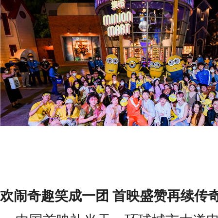
欢闹奇趣笑成一团
首映盛赞再续传