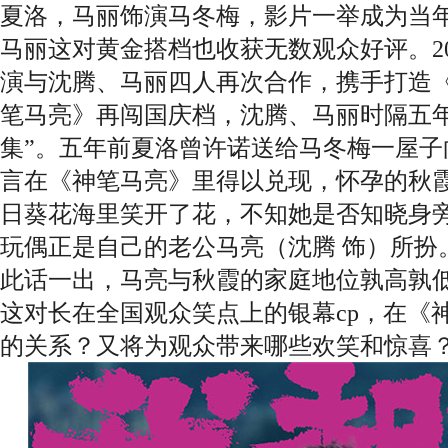
夏洛，马丽饰演马冬梅，影片一举成为当
马丽这对黄金搭档也收获无数观众好评。2
演与沈腾、马丽四人再次合作，携手打造
笔马亮》再闯国庆档，沈腾、马丽时隔五年
集”。五年前夏洛曾许诺送给马冬梅一屋子
言在《神笔马亮》里得以兑现，怀孕的秋霞
日葵花海里笑开了花，不知她是否知晓身
玩偶正是自己的老公马亮（沈腾 饰）所扮
此话一出，马亮与秋霞的家庭地位孰高孰
这对长在全国观众笑点上的银幕cp，在《
的关系？又将为观众带来哪些欢笑和惊喜