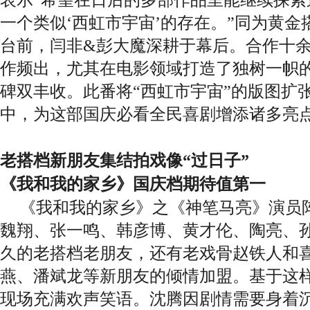
一个类似
‘西虹市宇宙’的存在
。
”同为黄金
台前，闫非&彭大魔深耕于幕后。合作十
作频出，尤其在电影领域打造了独树一帜
碑双丰收。此番将“西虹市宇宙”的版图扩
中，为这部国庆必看全民喜剧增添诸多亮
老搭档新朋友集结拍戏像
“过日子”
《我和我的家乡》国庆档期待值第一
《我和我的家乡》之《神笔马亮》演员
魏翔、张一鸣、
韩彦博
、黄才伦、陶亮、
久的老搭档老朋友，还有老戏骨赵铁人和
燕、潘斌龙等新朋友的倾情加盟。基于这
现场充满欢声笑语。沈腾因剧情需要身着