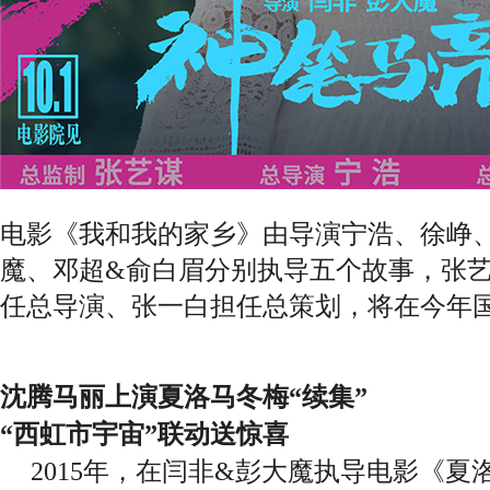
电影《我和我的家乡》由导演宁浩、徐峥
魔、邓超&俞白眉分别执导五个故事，张
任总导演、张一白担任总策划
，将在今年
沈腾马丽上演夏洛马冬梅
“续集”
“西虹市宇宙”联动送惊喜
2
015
年，在闫非
&彭大魔执导电影《夏