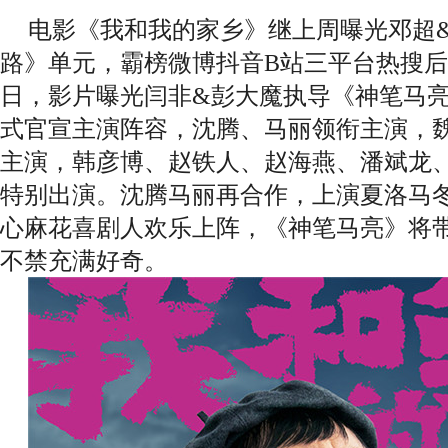
电影《我和我的家乡》继上周曝光邓超
路》单元，霸榜微博抖音B站三平台热搜后
日，影片曝光闫非
&彭大魔执导《神笔马
式官宣主演阵容，沈腾、马丽领衔主演，
主演，韩彦博、赵铁人、赵海燕、潘斌龙
特别出演。
沈腾马丽再合作，上演夏洛马
心麻花喜剧人欢乐上阵，《神笔马亮》将
不禁充满好奇。