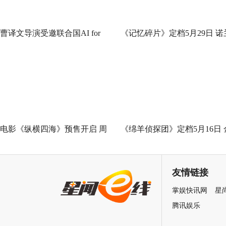
曹译文导演受邀联合国AI for
《记忆碎片》定档5月29日 诺
Good全球峰会 以AI影像传递向
神作IMAX首次量身定制
善力量
电影《纵横四海》预售开启 周
《绵羊侦探团》定档5月16日 
润发张国荣钟楚红巅峰演绎极
刚狼携全明星给羊打工！
致情感！
友情链接
掌娱快讯网
星
腾讯娱乐