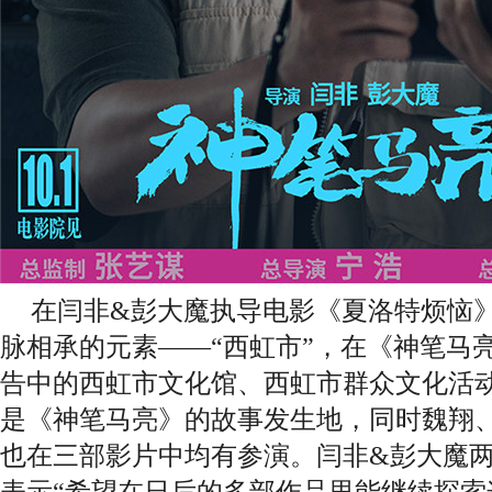
在闫非
&彭大魔执导电影
《夏洛特烦恼
脉相承的元素
——
“西虹市”
，在《神笔马
告中的西虹市文化馆、西虹市群众文化活
是《神笔马亮》的故事发生地，同时
魏翔
也在三部影片中均有参演。闫非
&彭大魔
表示“
希望在日后的多部作品里能继续探索