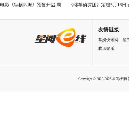
电影《纵横四海》预售开启 周
《绵羊侦探团》定档5月16日 
润发张国荣钟楚红巅峰演绎极
刚狼携全明星给羊打工！
致情感！
友情链接
掌娱快讯网
星
腾讯娱乐
Copyright © 2020-2026 星闻e线网版权