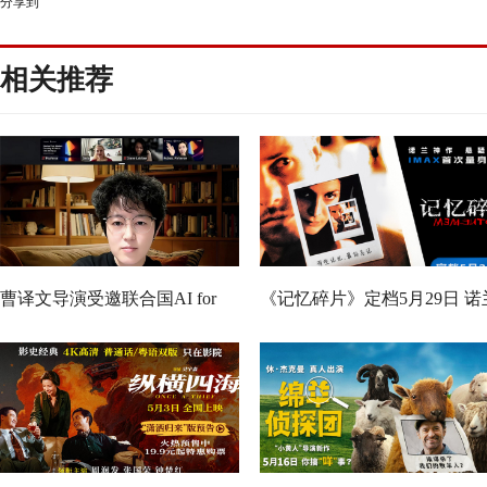
分享到
相关推荐
曹译文导演受邀联合国AI for
《记忆碎片》定档5月29日 诺
Good全球峰会 以AI影像传递向
神作IMAX首次量身定制
善力量