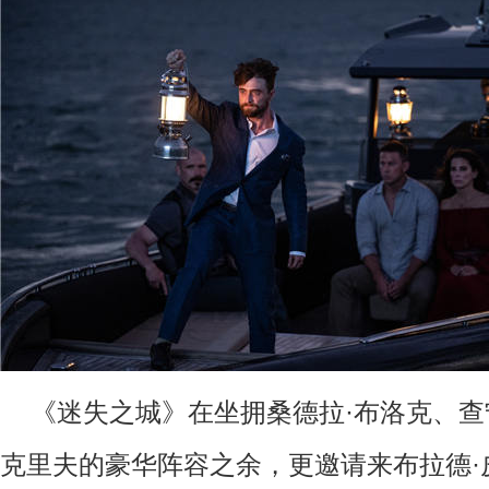
《迷失之城》在坐拥桑德拉·布洛克、查
克里夫的豪华阵容之余，更邀请来布拉德·