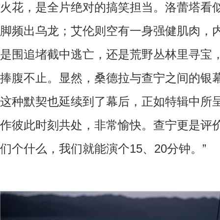
火花，是全片绝对的搞笑担当。洛蕾塔看
脚频出乌龙；艾伦则空有一身强健肌肉，
是围追堵截中逃亡，还是荒野丛林里寻宝
捧腹不止。显然，桑德拉与查宁之间的银
这种默契也延续到了幕后，正如特辑中所
作彼此时刻共处，非常愉快。查宁更是评价
们个什么，我们就能演个
15
、
20
分钟。”