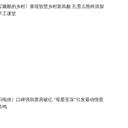
宝藏般的乡村》展现智慧乡村新风貌 孔雪儿熊梓淇探
手工课堂
闪电侠》口碑强劲票房破亿 “母爱至深”引发最动情普
共鸣