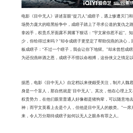
电影《目中无人》讲述盲眼
“捉刀人”成瞎子，遇上惨遭灭门
场势力庞大的暗黑纷争中，成瞎子踏上了寻求公道的复仇之
拿凶手，权贵爪牙面露不屑撂下狠话：
“宇文家你惹不起”。
少，你给得过来吗？”却令成瞎子更坚定了帮助倪燕的决心，
板成瞎子：“不过一个瞎子，我会让你下地狱。”却未曾想成瞎
为还倪燕杯酒之恩，成瞎子不惜以命相搏，这份侠义之情足
据悉，电影《目中无人》自定档以来便颇受关注，制片人魏
身是一个盲人，那自然就是‘目中无人’。其次，他在心理上
权贵势力，在他们眼里普通人好像都是猪狗辈，可以随意地去
神；而宇文英看上去是个人，但他是目中无人的败类。”一席
来，令人万分期待成瞎子如何以无人之眼杀有罪之人。