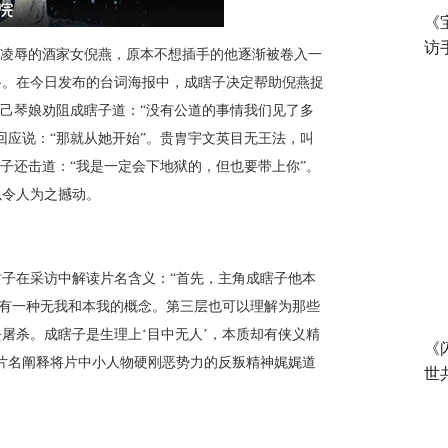
《
访
和凌辱的酒家女倪燕，原本不想插手的他逐渐被卷入一
路。在今日发布的
台词海报
中，
成瞎子决定帮助倪燕捉
知己琴娘劝阻成瞎子道：“没有公道的事情我们见了多
回应说：“那就从她开始”。贵胄宇文英目无王法，叫
子还击道：“我是一定会下地狱的，但也要带上你”。
以令人为之撼动。
君子在采访中解读片名含义：
“首先，主角成瞎子他本
又有一种无我和本我的概念。第三层也可以理解为那些
屠杀。成瞎子是生理上‘目中无人’，本质却有侠义精
《
片名阐释将片中小人物硬刚恶势力的反叛精神娓娓道
世