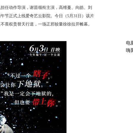
飞担任动作导演，谢苗领衔主演，高维蔓、向皓、刘
端午节正式上线爱奇艺云影院
。
今日（
5月
31
日）
该片
人不畏权贵替天行道，一场正邪较量徐徐拉开帷幕。
电
嗨