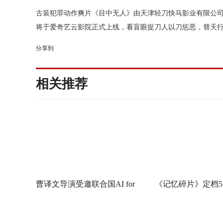
古装犯罪动作爽片
《目中无人》
由天津轻刀快马影业有限公
将
于爱奇艺云影院
正式上线
，
看盲眼捉刀人以刀惩恶，替天
分享到
相关推荐
曹译文导演受邀联合国AI for
《记忆碎片》定档5
Good全球峰会 以AI影像传递向
神作IMAX首次量