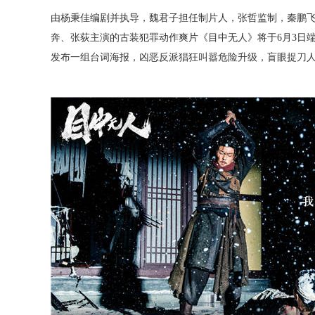
由杨秉佳编剧
并执导，
魏君子担任制片人，张哲监制，秦鹏
奔、张荻主演的
古装犯罪动作爽片
《目中无人》
将于
6
月
3
日
发布
一组台词海报，
凶恶反派猖狂叫嚣危险升级，盲眼捉刀