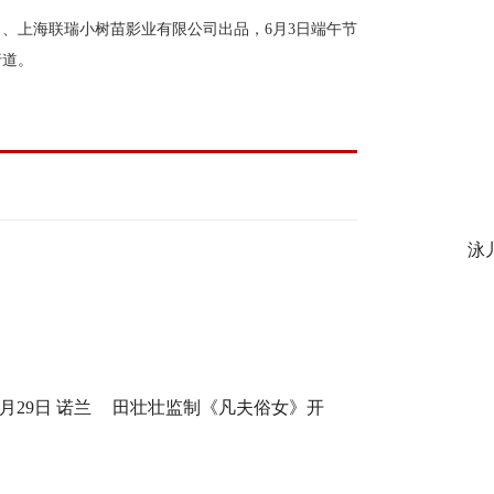
司、上海联瑞小树苗影业有限公司出品，
6
月
3
日端午节
行道
。
泳
月29日 诺兰
田壮壮监制《凡夫俗女》开
身定制
机，一场回乡路，两代解心结