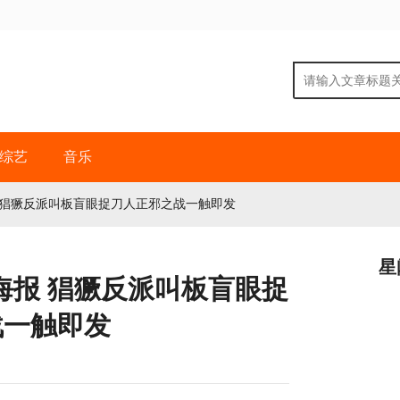
综艺
音乐
 猖獗反派叫板盲眼捉刀人正邪之战一触即发
星
海报 猖獗反派叫板盲眼捉
战一触即发