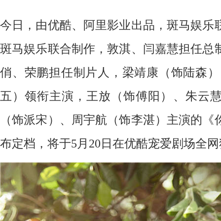
今日，由优酷、阿里影业出品，斑马娱乐
斑马娱乐联合制作，敦淇、闫嘉慧担任总
俏、荣鹏担任制片人，梁靖康（饰陆森）
五）领衔主演，王放（饰傅阳）、朱云
（饰派宋）、周宇航（饰李湛）主演的《
布定档，将于5月20日在优酷宠爱剧场全