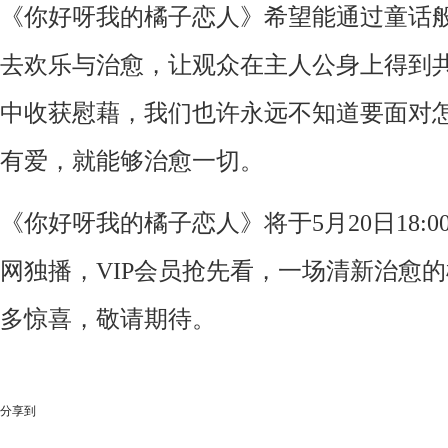
《你好呀我的橘子恋人》希望能
通
过
童话
去欢乐与治愈，让观众在主人公身上得到
中
收获慰藉，我们也许永远不知道要面对
有爱，就能够治愈一切。
《
你好呀我的橘子恋人
》将
于
5
月
20
日
18
:0
网独播，
VIP会员抢先看，一场清新治愈
多惊喜
，敬请期待
。
分享到