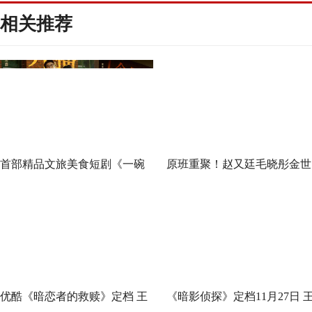
相关推荐
首部精品文旅美食短剧《一碗
原班重聚！赵又廷毛晓彤金世
泉州之姜母鸭》今日上线 祝贺
佳《问心2》杀青，医心焕新
泉州荣膺“世界美食之都”
优酷《暗恋者的救赎》定档 王
《暗影侦探》定档11月27日 