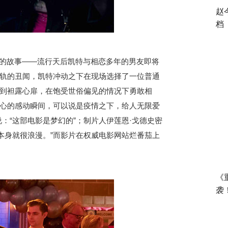
赵
档
的故事——流行天后凯特与相恋多年的男友即将
轨的丑闻，凯特冲动之下在现场选择了一位普通
到袒露心扉，在饱受世俗偏见的情况下勇敢相
心的感动瞬间，可以说是疫情之下，给人无限爱
：“这部电影是梦幻的”；制片人伊莲恩·戈德史密
本身就很浪漫。”而影片在权威电影网站烂番茄上
《
袭