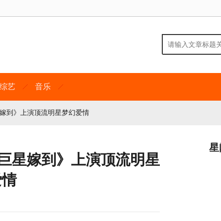
综艺
音乐
星嫁到》上演顶流明星梦幻爱情
星
《巨星嫁到》上演顶流明星
爱情