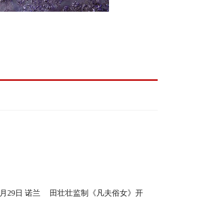
月29日 诺兰
田壮壮监制《凡夫俗女》开
身定制
机，一场回乡路，两代解心结