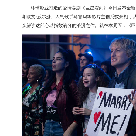
环球影业打造的爱情喜剧《巨星嫁到》今日发布全新
咖欧文·威尔逊、人气歌手马鲁玛等影片主创悉数亮相，
众解读这部心动指数满分的浪漫之作。就在本周五，《巨