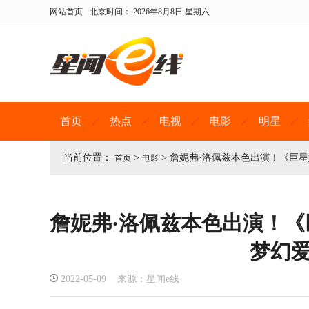
网站首页
北京时间：
2026年8月8日 星期六
首页
热点
电视
电影
明星
当前位置：
>
>
詹妮弗·洛佩兹本色出演！《巨
首页
电影
詹妮弗·洛佩兹本色出演！
梦幻
2022-05-09 来源：星闻e线