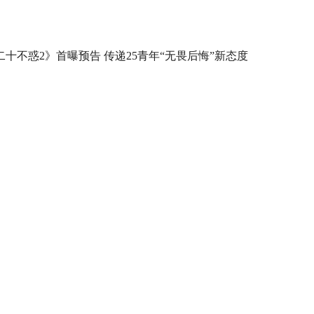
二十不惑2》首曝预告 传递25青年“无畏后悔”新态度