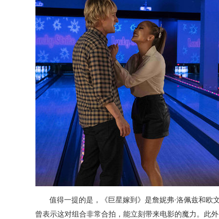
值得一提的是，《巨星嫁到》是詹妮弗·洛佩兹和欧文
曾表示这对组合非常合拍，能立刻带来电影的魔力。此外