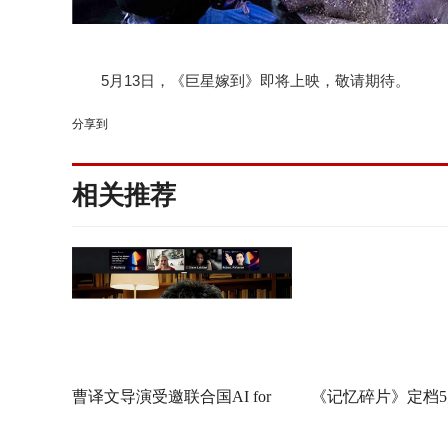
5
月
13
日，《巨星嫁到》即将上映，敬请期待。
分享到
相关推荐
曹译文导演受邀联合国AI for
《记忆碎片》定档5
Good全球峰会 以AI影像传递向
神作IMAX首次量