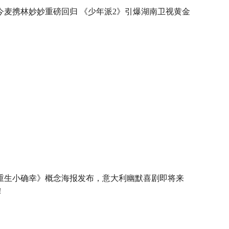
今麦携林妙妙重磅回归 《少年派2》引爆湖南卫视黄金
重生小确幸》概念海报发布，意大利幽默喜剧即将来
！