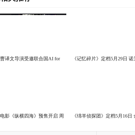
曹译文导演受邀联合国AI for
《记忆碎片》定档5月29日 诺
Good全球峰会 以AI影像传递向
神作IMAX首次量身定制
善力量
电影《纵横四海》预售开启 周
《绵羊侦探团》定档5月16日 
润发张国荣钟楚红巅峰演绎极
刚狼携全明星给羊打工！