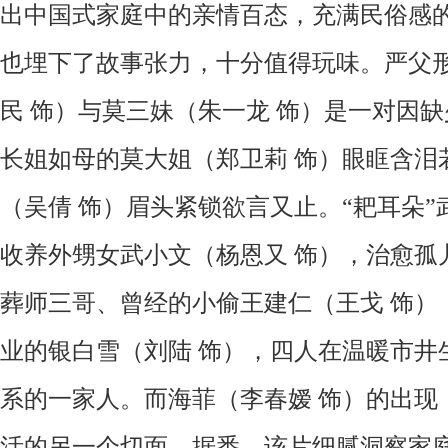
出中国式家庭中的亲情百态，充满民俗感
也埋下了故事张力，十分值得玩味。严父
民
饰）与莫三妹（朱一龙 饰）是一对因
长姐如母的莫大姐（郑卫莉 饰）眼眶含泪
（吴倩 饰）眉头紧锁欲言又止。“耙耳朵”
收养外甥女武小文（杨恩又 饰），治愈孤
葬师三哥、曾经的小偷王建仁（王戈 饰）
业的银白雪（刘陆 饰），四人在温暖市井
系的一家人。而海菲（李春嫒 饰）的出现
活的另一个切面。据悉，该片细腻洞察家