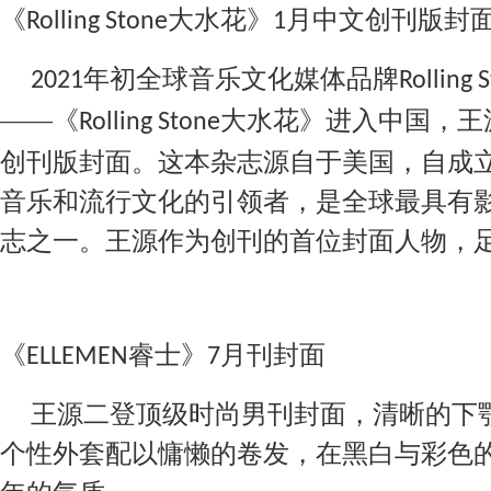
《
大水花》
月中文创刊版封
Rolling Stone
1
年初全球音乐文化媒体品牌
2021
Rolling 
——《
大水花》进入中国，王
Rolling Stone
创刊版封面。这本杂志源自于美国，自成
音乐和流行文化的引领者，是全球最具有
志之一。王源作为创刊的首位封面人物，
《
睿士》
月
刊
封面
ELLEMEN
7
王源二登顶级时尚男刊封面，清晰的下
个性外套配以慵懒的卷发，在黑白与彩色