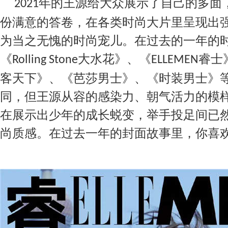
年的王源给大众展示了自己的多面
2021
份满意的答卷，在各类时尚大片里呈现出
为当之无愧的时尚宠儿。在过去的一年的
《
大水花》、《
睿士
Rolling Stone
ELLEMEN
客天下》、《芭莎男士》、《时装男士》
同，但王源从容
的
感染力、朝气活力的模
在展示出少年的成长蜕变，举手投足间已
尚质感。在过去一年的封面故事里，你喜