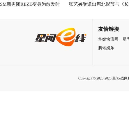
SM新男团RIIZE变身为散发时
张艺兴受邀出席北影节与《长
髦魅力的流行歌手，带来出道
沙夜生活》首映礼 以演员身
曲《Get A Guitar》舞蹈表演！
与大家见面
友情链接
掌娱快讯网
星
腾讯娱乐
Copyright © 2020-2026 星闻e线网版权