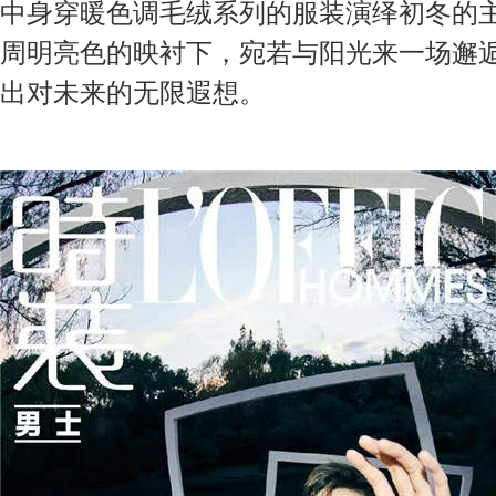
中身穿暖色调毛绒系列的服装演绎初冬的
周明亮色的映衬下，宛若与阳光来一场邂
出对未来的无限遐想。