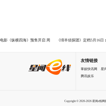
Good全球峰会 以AI影像传递向
神作IMAX首次量身定制
善力量
电影《纵横四海》预售开启 周
《绵羊侦探团》定档5月16日 
润发张国荣钟楚红巅峰演绎极
刚狼携全明星给羊打工！
致情感！
友情链接
掌娱快讯网
星
腾讯娱乐
Copyright © 2020-2026 星闻e线网版权