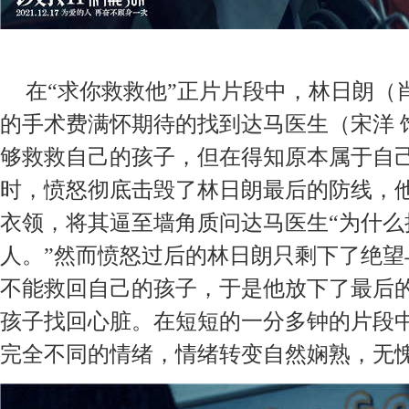
在
“
求你救救他
”正片片段中，林日朗（
的手术费满怀期待的找到达马医生（宋洋
够救救自己的孩子，但在得知原本属于自
时，愤怒彻底击毁了林日朗最后的防线，
衣领，将其逼至墙角质问达马医生
“为什
人。”然而愤怒过后的林日朗只剩下了绝望
不能救回自己的孩子，于是他放下了最后
孩子找回心脏。在短短的一分多钟的片段
完全不同的情绪，情绪转变自然娴熟，无