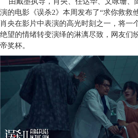
由戴墨执导，肖央、任达华、文咏珊、
演的电影《误杀
2》本周发布了“
求你救救
肖央在影片中表演的高光时刻之一，将一
绝望的情绪转变演绎的淋漓尽致，网友们
帝奖杯。