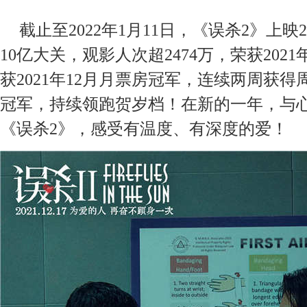
截止至
2022
年
1月
11
日，《误杀
2》上映
2
1
0
亿大关，观影人次超
2
4
74
万，荣获
2
021
获
2
021
年
1
2
月月票房冠军，连续两周获得
冠军，持续领跑贺岁档！在新的一年，与
《误杀
2》，感受有温度、有深度的爱！