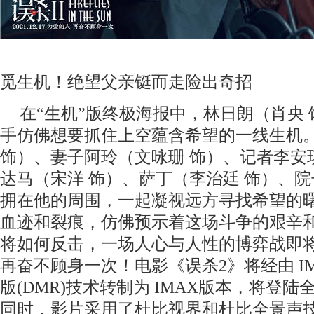
觅生机！
绝望父亲铤而走险出奇招
在
“生机”版终极海报中，林日朗（肖央
手仿佛想要抓住上空蕴含希望的一线生机
饰）、妻子阿玲（文咏珊 饰）、记者李安
达马（宋洋 饰）、萨丁（李治廷 饰）、院
拥在他的周围，一起凝视远方寻找希望的
血迹和裂痕，仿佛预示着这场斗争的艰辛
将如何反击，一场人心与人性的博弈战即
再奋不顾身一次！
电影《误杀
2》将经由 
版(DMR)技术转制为 IMAX版本，将登陆全
同时，影片采用了杜比视界和杜比全景声技