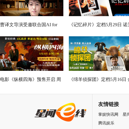
曹译文导演受邀联合国AI for
《记忆碎片》定档5月29日 诺
Good全球峰会 以AI影像传递向
神作IMAX首次量身定制
善力量
电影《纵横四海》预售开启 周
《绵羊侦探团》定档5月16日 
润发张国荣钟楚红巅峰演绎极
刚狼携全明星给羊打工！
致情感！
友情链接
掌娱快讯网
星
腾讯娱乐