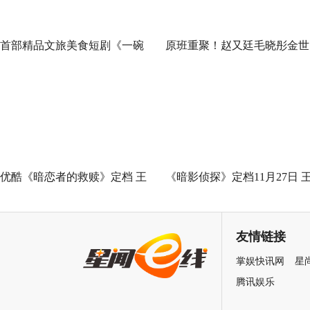
首部精品文旅美食短剧《一碗
原班重聚！赵又廷毛晓彤金世
泉州之姜母鸭》今日上线 祝贺
佳《问心2》杀青，医心焕新
泉州荣膺“世界美食之都”
优酷《暗恋者的救赎》定档 王
《暗影侦探》定档11月27日 
珞丹袁弘黄宗泽蒋欣上演女性
星越吴佳怡身陷民国连环诡案
自救指南
友情链接
掌娱快讯网
星
腾讯娱乐