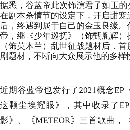
据悉，谷蓝帝此次饰演君子如玉的少
在剧本杀情节的设定下，开启甜宠
后
，
终遇到属于自己的金玉良缘。
帝，继《少年巡抚》（饰甄胤辉）
（饰英木兰）乱世征战题材后，首
剧题材，不断向大众展示他的多样
近
期
谷蓝帝也发行了2021概念E
这颗尘埃耀眼》，其中收录了E
影》、《METEOR》三首歌曲，《