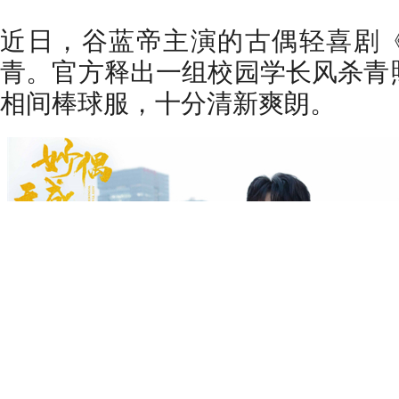
近
日，谷蓝帝主演的古偶轻喜剧
青。官方释出一组校园学长风杀青
相间棒球服，十分清新爽朗。