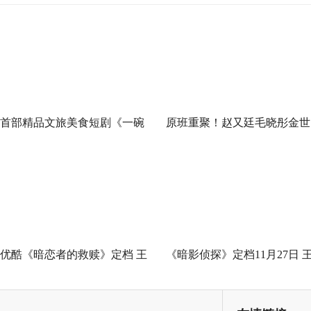
首部精品文旅美食短剧《一碗
原班重聚！赵又廷毛晓彤金世
泉州之姜母鸭》今日上线 祝贺
佳《问心2》杀青，医心焕新
泉州荣膺“世界美食之都”
优酷《暗恋者的救赎》定档 王
《暗影侦探》定档11月27日 
珞丹袁弘黄宗泽蒋欣上演女性
星越吴佳怡身陷民国连环诡案
自救指南