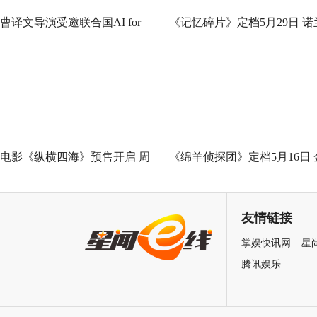
曹译文导演受邀联合国AI for
《记忆碎片》定档5月29日 诺
Good全球峰会 以AI影像传递向
神作IMAX首次量身定制
善力量
电影《纵横四海》预售开启 周
《绵羊侦探团》定档5月16日 
润发张国荣钟楚红巅峰演绎极
刚狼携全明星给羊打工！
致情感！
友情链接
掌娱快讯网
星
腾讯娱乐