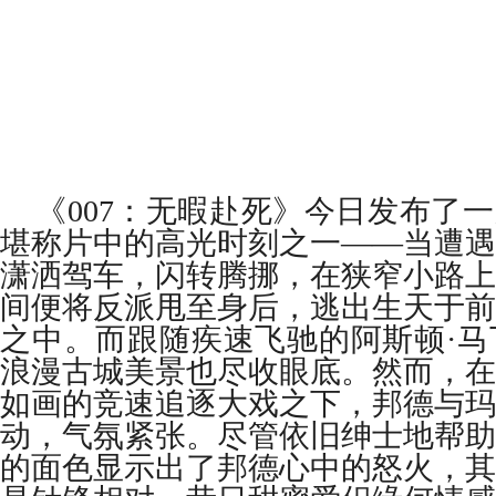
《
007
：无暇赴死》今日发布了一
堪称片中的高光时刻之一——当遭遇
潇洒驾车，闪转腾挪，在狭窄小路上
间便将反派甩至身后，逃出生天于前
之中。而跟随疾速飞驰的阿斯顿·马
浪漫古城美景也尽收眼底。然而，在
如画的竞速追逐大戏之下，邦德与玛
动，气氛紧张。尽管依旧绅士地帮助
的面色显示出了邦德心中的怒火，其