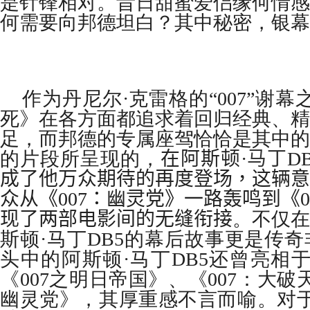
是针锋相对。昔日甜蜜爱侣缘何情感
何需要向邦德坦白？其中秘密，银幕
作为丹尼尔·克雷格的“
007
”谢幕
死》在各方面都追求着回归经典、精
足，而邦德的专属座驾恰恰是其中的
的片段所呈现的，
在
阿斯顿
·
马丁
D
成了他万众期待的再度登场，这辆意
众从《
007
：幽灵党》一路轰鸣到《
0
现了两部电影间的无缝衔接
。不仅在
斯顿·马丁
DB5
的幕后故事更是传奇
头中的阿斯顿·马丁
DB5
还曾亮相
《
007
之明日帝国》、《
007
：大破
幽灵党》，其厚重感不言而喻。对