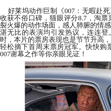
好莱坞动作巨制《
007
：无暇赴死
收获不俗口碑，猫眼评分
8.7
，淘票
裂火爆的动作场面，感人肺腑的情感
湛无比的表演均引发热议，连连登
时，本片的票房表现也是节节升高，
轻松摘下首周末票房冠军。快快购票
007
谢幕之作等你亲眼见证！