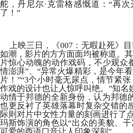
舵，丹尼尔·克雷格感慨道：“再次
了！”
上映三日，《
007
：无暇赴死》目
如潮，影片的方方面面均被称道。其
片惊心动魄的动作戏码，不少观众都
情澎湃”、“异常火爆精彩，是今年
片！”“
3
个小时毫无尿点，情节紧张
作戏的设计也让人惊呼叫绝。”知名
动情于邦德的全新身份，认为邦德的
也更反衬了英雄落幕时复杂交错的感
际则对片中女性力量的刻画进行了点
玛斯饰演的角色以“出众的美貌、干
可爱的西语口音让人印象深刻”。