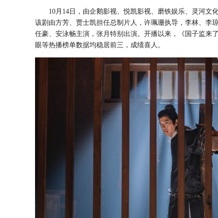
10月14日，
由企鹅影视、悦凯影视、磨铁娱乐、灵河文
该剧由
方芳、贾士凯担任总制片人，许珮珊执导，李林、李
任豪、安泳畅主演，张月特别出演
。
开播以来，《
国子监来
眼等热播榜单数据均稳居前三，成绩喜人。