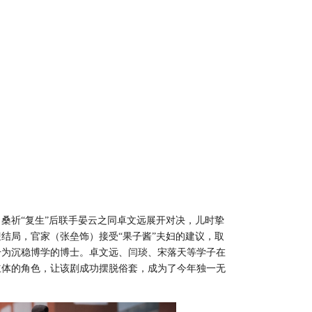
，桑祈
“复生”后联手晏云之同卓文远展开对决，儿时挚
结局，官家（张垒饰）接受“果子酱”夫妇的建议，取
升为沉稳博学的博士。卓文远、闫琰、宋落天等学子在
立体的角色，让该剧成功摆脱俗套，成为了今年独一无