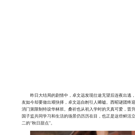
昨日大结局的剧情中，卓文远发现仕途无望后连夜出逃
友如今却要做出艰抉择，卓文远自刎引人唏嘘。西昭谜团终迎
消门第限制特设华林班。桑祈也从初入学时的天真可爱，晋
国子监共同学习和生活的场景仍历历在目，也正是这些鲜活
二的“秋日甜点”。