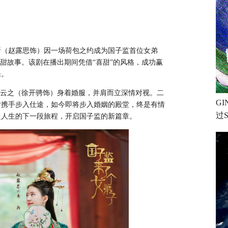
祈（赵露思饰）因一场荷包之约成为国子监首位女弟
甜故事。
该剧在播出期间凭借
“喜甜”的风格，成功赢
乐。
晏云之（徐开骋饰）身着婚服，并肩而立深情对视。二
GI
后携手步入仕途，如今即将步入婚姻的殿堂，终是有情
过S
赴人生的下一段旅程，开启国子监的新篇章。