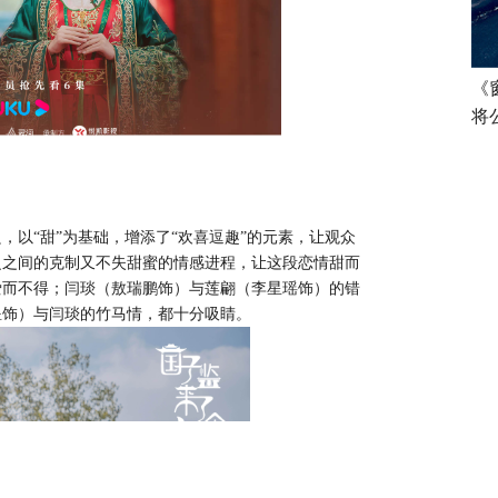
《
将
良，以
“甜”为基础，增添了“欢喜逗趣”的元素，让观众
之之间的克制又不失甜蜜的情感进程，让这段恋情甜而
爱而不得；闫琰（敖瑞鹏饰）与莲翩（李星瑶饰）的错
煜饰）与闫琰的竹马情，都十分吸睛。