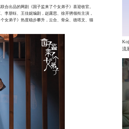
化联合出品
的网剧《
国子监来了个女弟子
》喜迎收官。
琼、李朋钰、王佳妮编剧，赵露思、徐开骋领衔主演，
了个女弟子
》热度稳步攀升，云合、骨朵、德塔文、猫
K
流