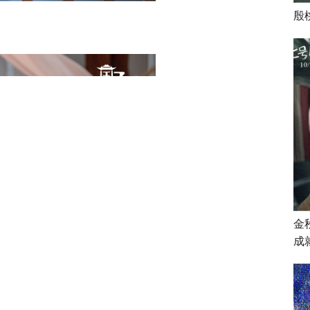
殷
金
成