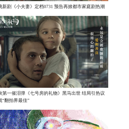
桃新剧《小夫妻》定档0731 预告再掀都市家庭剧热潮
秋第一催泪弹《七号房的礼物》黑马出世 结局引热议
就“翻拍界最佳”