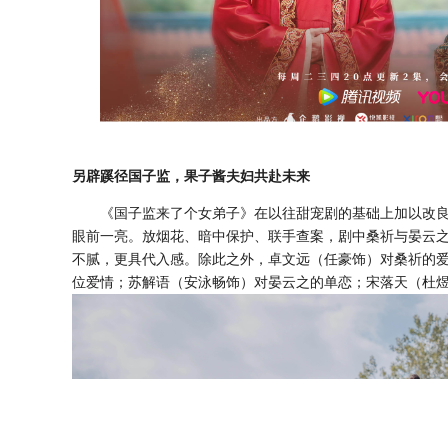
另辟蹊径国子监，果子酱夫妇共赴未来
《国子监来了个女弟子》在以往甜宠剧的基础上加以改
眼前一亮。放烟花、暗中保护、联手查案，剧中桑祈与晏云
不腻，更具代入感。除此之外，卓文远（任豪饰）对桑祈的
位爱情；苏解语（安泳畅饰）对晏云之的单恋；宋落天（杜