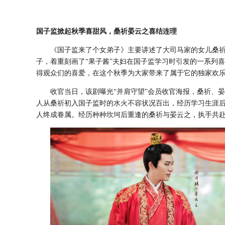
国子监掀起秋季喜甜风，桑祈晏云之喜结连理
《
国子监来了个女弟子
》
主要讲述了大司马家的女儿桑
子，着重刻画了
“
果子酱
”
夫妇
在国子监
学习时引发的一系列
喜
得观众们的喜爱，在这个秋季为大家带来了属于它的独家欢
收官当日，该剧曝光
“并肩守望”会员收官海报，桑祈、
人从桑祈初入国子监时的水火不容状况百出，经历学习生涯
人终成眷属。经历种种坎坷后重逢的桑祈与晏云之，执手共