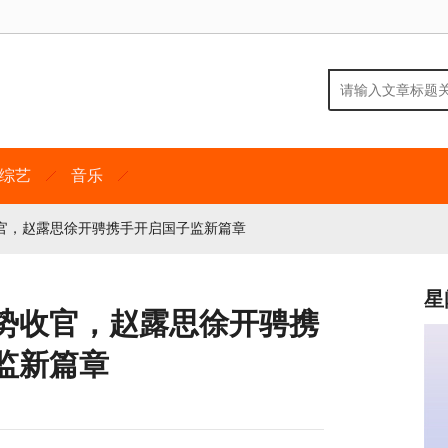
综艺
音乐
官，赵露思徐开骋携手开启国子监新篇章
星
势收官，赵露思徐开骋携
监新篇章