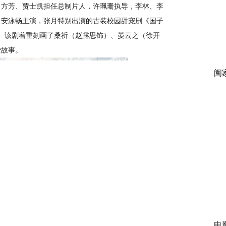
，
方芳、
贾士凯担任总制片人，许珮珊执导，李林、李
、安泳畅主演，张月特别出演的古装校园甜宠剧《国子
出。该剧着重刻画了桑祈（赵露思饰）、晏云之（徐开
爱故事。
阖
电