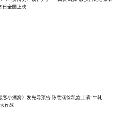
月9日全国上映
恋恋小酒窝》发先导预告 陈意涵徐凯鑫上演“牛轧
”大作战