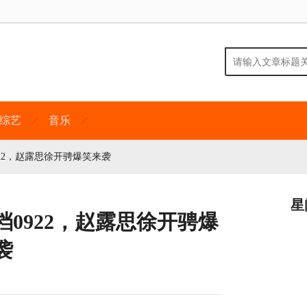
综艺
音乐
22，赵露思徐开骋爆笑来袭
星
0922，赵露思徐开骋爆
袭