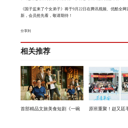
《
国子监来了个女弟子
》将于
9月22日在腾讯视频、优酷全
新，会员抢先看，敬请期待！
分享到
相关推荐
首部精品文旅美食短剧《一碗
原班重聚！赵又廷
泉州之姜母鸭》今日上线 祝贺
佳《问心2》杀青