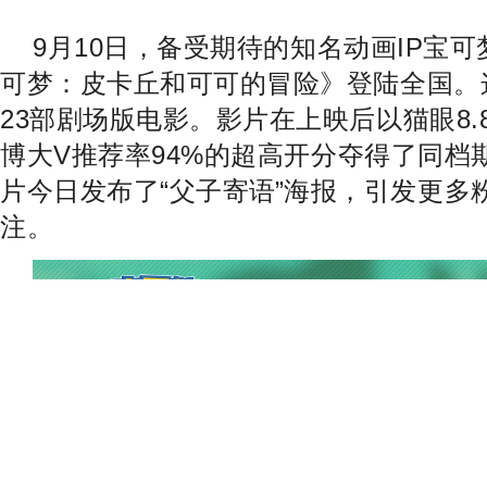
9
月
10
日，备受期待的知名动画
IP
宝可
可梦：皮卡丘和可可的冒险》登陆全国。
23
部剧场版电影。影片在上映后以猫眼
8.
博大
V
推荐率
94%
的超高开分夺得了同档
片今日发布了“父子
寄语
”海报，引发更多
注。