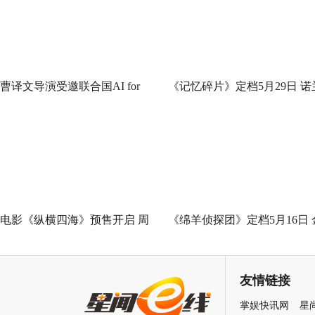
曹译文导演受邀联合国AI for
《记忆碎片》定档5月29日 诺
Good全球峰会 以AI影像传递向
神作IMAX首次量身定制
善力量
电影《纵横四海》预售开启 周
《绵羊侦探团》定档5月16日 
润发张国荣钟楚红巅峰演绎极
刚狼携全明星给羊打工！
致情感！
友情链接
掌娱快讯网
星