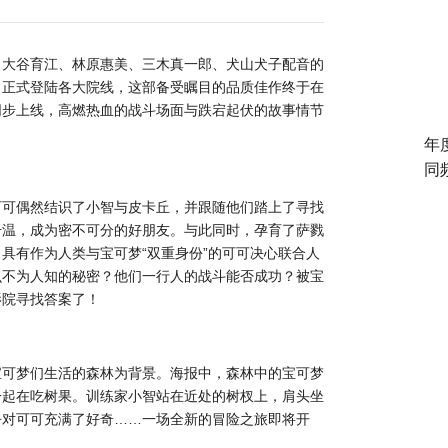
、大谷育江、林原惠美、三木真一郎、犬山犬子配音的
日正式登陆各大院线，这部备受瞩目的品质佳作终于在
同步上线，高燃热血的战斗场面与跌宕起伏的故事情节
年
同
可可偶然结识了小智与皮卡丘，并跟随他们踏上了寻找
升温，成为密不可分的好朋友。与此同时，孕育了萨戮
具有作为人类与宝可梦“双重身份”的可可决心联合人
么不为人知的秘密？他们一行人的战斗能否成功？被宝
影院寻找答案了！
宝可梦们生活的森林为背景。海报中，森林中的宝可梦
一起在吃树果。训练家小智站在近处的树杈上，肩头坐
乎对可可充满了好奇……一场全新的冒险之旅即将开