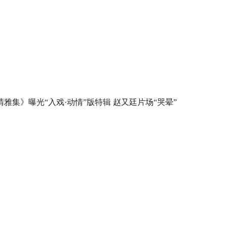
晴雅集》曝光“入戏·动情”版特辑 赵又廷片场“哭晕”