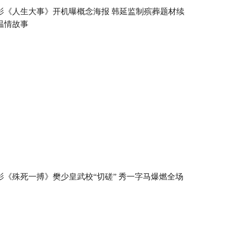
影《人生大事》开机曝概念海报 韩延监制殡葬题材续
温情故事
影《殊死一搏》樊少皇武校“切磋” 秀一字马爆燃全场