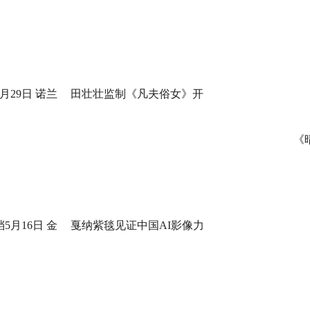
月29日 诺兰
田壮壮监制《凡夫俗女》开
身定制
机，一场回乡路，两代解心结
《
5月16日 金
戛纳紫毯见证中国AI影像力
打工！
量！导演曹译文《癫！》入围
世界AI电影节“第八艺术奖”