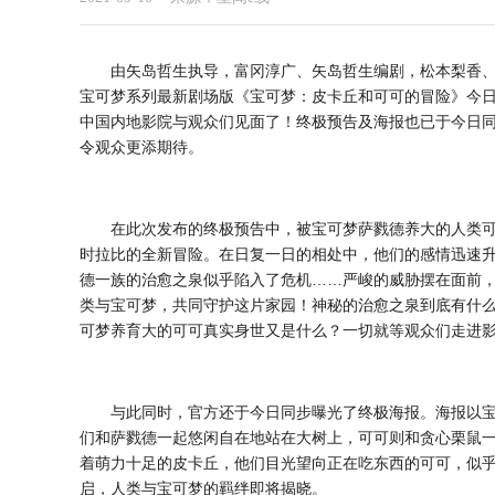
由矢岛哲生执导，富冈淳广、矢岛哲生编剧，松本梨香
宝可梦系列最新剧场版《宝可梦：皮卡丘和可可的冒险》今
中国内地影院与观众们见面了！终极预告及海报也已于今日
令观众更添期待。
在此次发布的终极预告中，被宝可梦萨戮德养大的人类
时拉比的全新冒险。在日复一日的相处中，他们的感情迅速
德一族的治愈之泉似乎陷入了危机……严峻的威胁摆在面前，
类与宝可梦，共同守护这片家园！神秘的治愈之泉到底有什
可梦养育大的可可真实身世又是什么？一切就等观众们走进
与此同时，官方还于今日同步曝光了终极海报。海报以
们和萨戮德一起悠闲自在地站在大树上，可可则和贪心栗鼠
着萌力十足的皮卡丘，他们目光望向正在吃东西的可可，似
启，人类与宝可梦的羁绊即将揭晓。