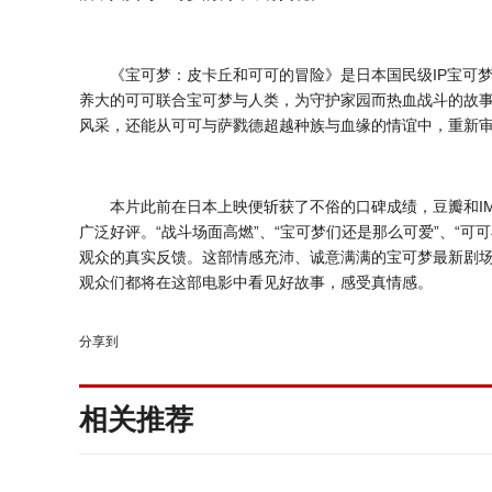
《宝可梦：皮卡丘和可可的冒险》是日本国民级
IP
宝可
养大的可可联合宝可梦与人类，为守护家园而热血战斗的故
风采，还能从可可与萨戮德超越种族与血缘的情谊中，重新
本片此前在日本上映便斩获了不俗的口碑成绩，豆瓣和
I
广泛好评。“战斗场面高燃”、“宝可梦们还是那么可爱”、“
观众的真实反馈。这部情感充沛、诚意满满的宝可梦最新剧
观众们都将在这部电影中看见好故事，感受真情感。
分享到
相关推荐