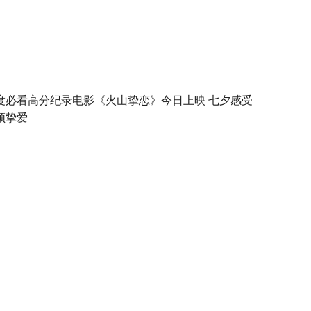
度必看高分纪录电影《火山挚恋》今日上映 七夕感受
频挚爱