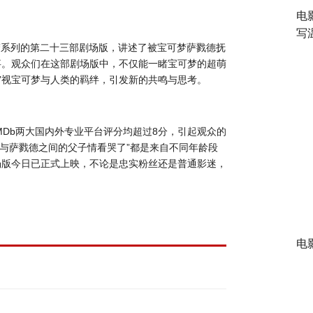
电
写
梦系列的第二十三部剧场版，讲述了被宝可梦萨戮德抚
事。观众们在这部剧场版中，不仅能一睹宝可梦的超萌
审视宝可梦与人类的羁绊，引发新的共鸣与思考。
MDb
两大国内外专业平台评分均超过
8
分，引起观众的
可可与萨戮德之间的父子情看哭了”都是来自不同年龄段
场版今日已正式上映，不论是忠实粉丝还是普通影迷，
电