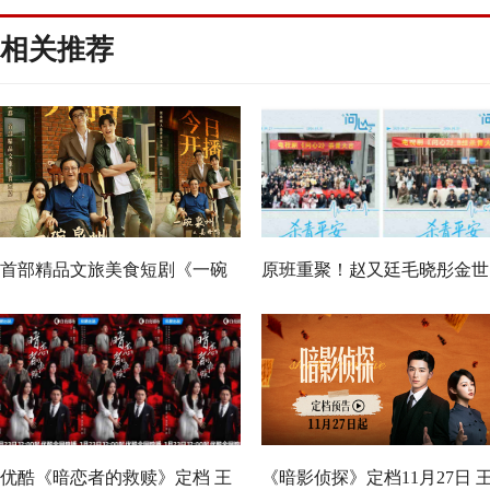
相关推荐
首部精品文旅美食短剧《一碗
原班重聚！赵又廷毛晓彤金世
泉州之姜母鸭》今日上线 祝贺
佳《问心2》杀青，医心焕新
泉州荣膺“世界美食之都”
优酷《暗恋者的救赎》定档 王
《暗影侦探》定档11月27日 