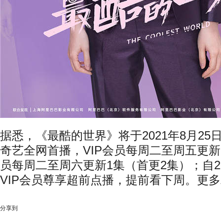
据悉，《最酷的世界》将于
2021
年
8
月
25
奇艺全网首播，
VIP
会员每周二至周五更新
员每周二至周六更新
1
集（首更
2
集）；自
2
VIP
会员尊享超前点播，提前看下周。更多
分享到