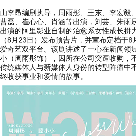
由李昂编剧执导，周雨彤、王东、李宏毅
曹磊、崔心心、肖涵等出演，刘芸、朱雨
出演的阿里影业自制的治愈系女性成长拼
（
8
月
23
日）发布预告片，并宣布定档于
8
爱奇艺双平台。该剧讲述了一心在新闻领
小（周雨彤饰），因所在公司突遭收购，
传统媒体人与新媒体人身份的转型阵痛中
终收获事业和爱情的故事。