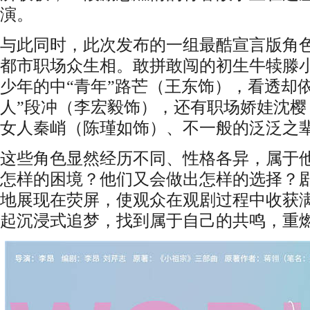
演。
与此同时，此次发布的一组最酷宣言版角
都市职场众生相。敢拼敢闯的初生牛犊滕
少年的中“青年”路芒（王东饰），看透却
人”段冲（李宏毅饰），还有职场娇娃沈樱
女人秦峭（陈瑾如饰）、不一般的泛泛之
这些角色显然经历不同、性格各异，属于
怎样的困境？他们又会做出怎样的选择？
地展现在荧屏，使观众在观剧过程中收获
起沉浸式追梦，找到属于自己的共鸣，重