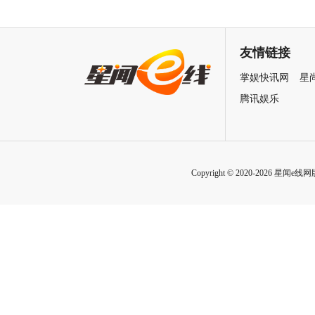
珞丹袁弘黄宗泽蒋欣上演女性
星越吴佳怡身陷民国连环诡案
自救指南
友情链接
掌娱快讯网
星
腾讯娱乐
Copyright © 2020-2026 星闻e线网版权