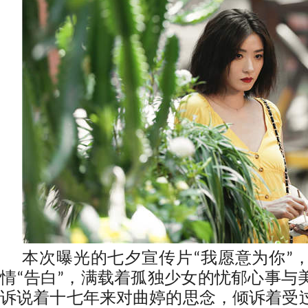
本次曝光的七夕宣传片“我愿意为你”
情“告白”，满载着孤独少女的忧郁心事与
诉说着十七年来对曲婷的思念，倾诉着受