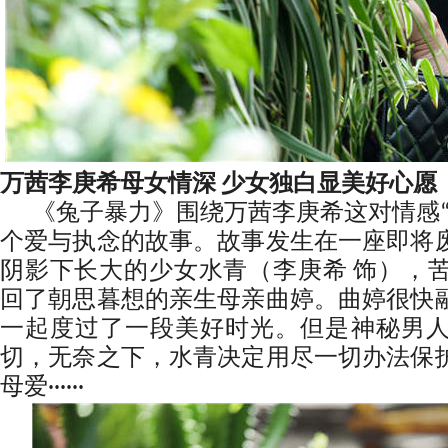
万茜李庚希母女情深 少女独白显美好心愿
《兔子暴力》围绕万茜李庚希这对情感“
个爱与执念的故事。故事发生在一座即将
阴影下长大的少女水青（李庚希 饰），
回了朝思暮想的亲生母亲曲婷。曲婷很快
一起度过了一段美好时光。但是神秘男
切，无奈之下，水青决定用尽一切办法保
母爱······