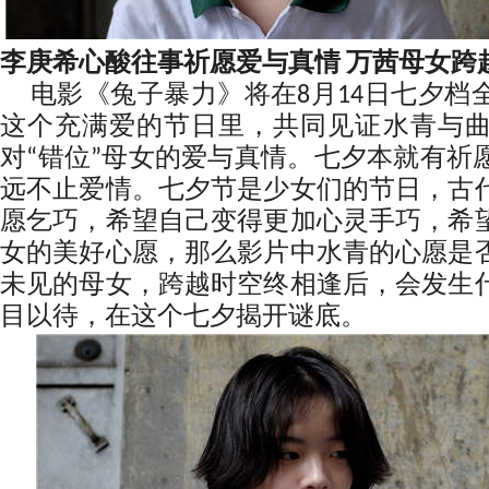
李庚希心酸往事祈愿爱与真情 万茜母女跨
电影《兔子暴力》将在8月14日七夕档
这个充满爱的节日里，共同见证水青与
对“错位”母女的爱与真情。七夕本就有祈
远不止爱情。七夕节是少女们的节日，古
愿乞巧，希望自己变得更加心灵手巧，希
女的美好心愿，那么影片中水青的心愿是
未见的母女，跨越时空终相逢后，会发生
目以待，在这个七夕揭开谜底。