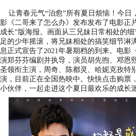
让青春元气
“治愈”所有夏日烦恼！
今日
影
《
二哥来了怎么办
》
发布
发布了电影正
成长”版海报。画面从三兄妹日常相处的细
足的少年摇滚，将兄妹相处的搞笑细节淋
息正式宣告了2021年暑期档的到来。
电影
演郑芬芬编剧并执导，演员胡先煦、邓恩
圣领衔主演
，周奇、陈都灵、哈妮克孜特
演
，
目前正在
全国
热
映
中
。
快快点击购票
小伙伴，一起走进这个夏日最欢乐的成长