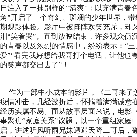
日注入了一抹别样的
“清爽”；以充满青春
角
”开启了一个奇幻、斑斓的少年世界，带
期观影体验
。
影厅中被阵阵欢笑充斥，
却
泪
“笑着哭”。直到放映结束，
许多观众仍
的青春
以及浓烈的情感中
，纷纷表示：
“
爱
”“
看完我好想给我哥打个电话
，
让他也
的笑声都交出去了
”！