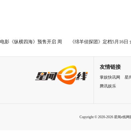
相关推荐
曹译文导演受邀联合国AI for
《记忆碎片》定档5月29日 诺
Good全球峰会 以AI影像传递向
神作IMAX首次量身定制
善力量
电影《纵横四海》预售开启 周
《绵羊侦探团》定档5月16日 