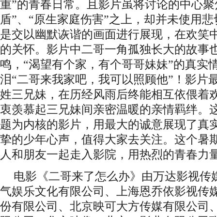
作为一部中小成本的影片，
《二哥来了
疫情冲击，几经波折后，怀揣着满满诚意
经历实属不易。而从故事层面来说，电影
事聚焦
“家庭关系”议题，以
一个重组家庭
启
，讲述听风听雨兄妹遭遇天降二哥后，
重”的青春日常。且影片虽
将讨论的中心聚
盾”、“原生家庭伤害”之上，却并未使用
是交以幽默诙谐的画面进行展现，在欢笑
的关怀。影片中
二哥一角孤独长大的故事
鸣，
“渴望有个家，有个哥哥妹妹”的
真实