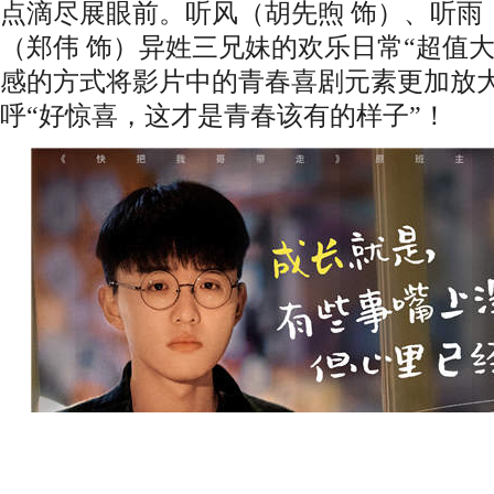
点滴尽展眼前。
听风
（胡先煦
饰）
、听雨
（郑伟
饰）
异姓三兄妹的欢乐日常
“
超值
感的方式将影片中的青春喜剧元素更加放
呼
“好惊喜，这才是青春该有的样子”！