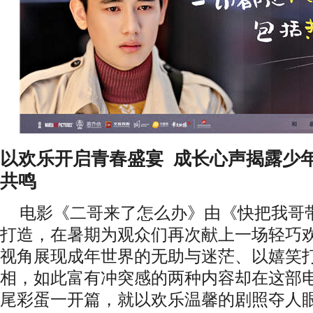
以欢乐开启青春盛宴
成长心声揭露少
共鸣
电影《二哥来了怎么办》由《快把我哥
打造，在暑期为观众们再次献上一场轻巧
视角展现成年世界的无助与迷茫、以嬉笑
相，如此富有冲突感的两种内容却在这部
尾彩蛋一开篇，就以欢乐温馨的剧照夺人