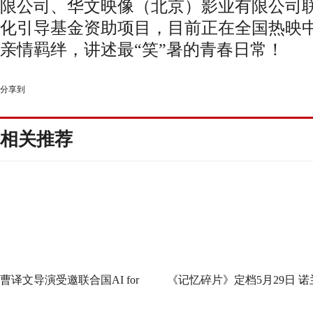
泪
“二哥来我家吧，我可以照顾他”！影片
姓
三兄妹，在历经风雨后终能相互依偎着
衷羡慕起三兄妹间亲密温暖的亲情羁绊。
题为内核的影片，用最大的诚意展现了真
挚的少年心声，值得大家去关注。这个暑
人和朋友一起走入影院，用热烈的青春力
电影《二哥来了怎么办》由万达影视传
气娱乐文化有限公司、上海恩乔依影视传
份有限公司、北京映可大方传媒有限公司
限公司
、华文映像（北京）影业有限公司
化引导基金资助项目，目前正在全国热映
亲情羁绊，讲述最“笑”暑的青春日常！
分享到