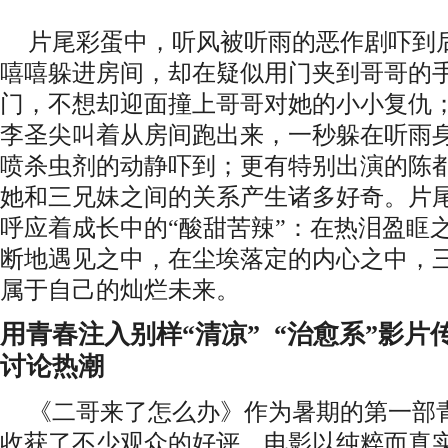
片尾彩蛋中，听风被听雨的恶作剧吓到
嘻嘻躲进房间，却在疑似用门夹到哥哥的
门，不想却迎面撞上哥哥对她的小小复仇
李圣尖叫着从房间跑出来，一秒躲在听雨
喷杀虫剂的动静吓到
；更有特别出演的陈
她和三兄妹之间的关系产生诸多好奇
。片
呼应
着
成长中的
“酸甜苦辣”
：
在热泪盈眶
断地遇见之中
，
在尘埃落定的内心之中，
属于自己的灿烂未来。
用青春注入别样
“清凉”
“治愈系”影片
讨论热潮
《二哥来了怎么办
》
作为暑期的第一部
收获了不少观众的好评
。电影
以纯粹而真