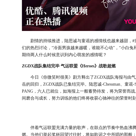
剧情的持续推进，陆思诚与童谣的感情线也越来越甜，
们的热烈讨论，“冷面男孩越来越暖，谁能不心动”，“小白兔
期待两人什么时候意识到内心萌发的感情呢？
Z
GDX
战队集结完毕
气运联盟《
Heroes
》战歌超燃
今日《你微笑时很美》剧方释出了
Z
GDX
战队海报与由气
岳的回归，
Z
GDX
战队已集结完毕。陆思诚
-
C
hessman、童谣-
PANG
，六人已就位，如海报上一般蓄势待发，将为荣誉而战
间磨合与成长，努力训练的他们终将收获心驰神往的荣誉时
伴着气运联盟充满力量的歌声，在鼓点的节奏中热血沸
燃。当他们举起奖杯回望过往时，将如歌词之中所唱的那般