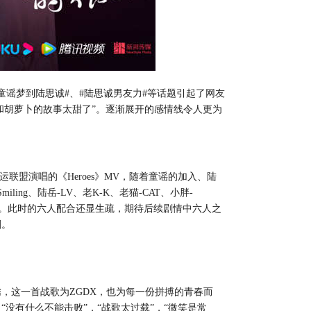
#童谣梦到陆思诚#、#陆思诚男友力#等话题引起了网友
和胡萝卜的故事太甜了”。逐渐展开的感情线令人更为
运联盟演唱的《
Heroes
》
M
V
，随着童谣的加入、陆
Smiling
、陆岳
-LV
、老
K-K
、老猫
-
CAT
、小胖
-
。此时的六人配合还显生疏，期待后续剧情中六人之
刻。
腾，这一首战歌为
Z
GDX
，也为每一份拼搏的青春而
：
“没有什么不能击败”，“战歌太过载”，“微笑是常