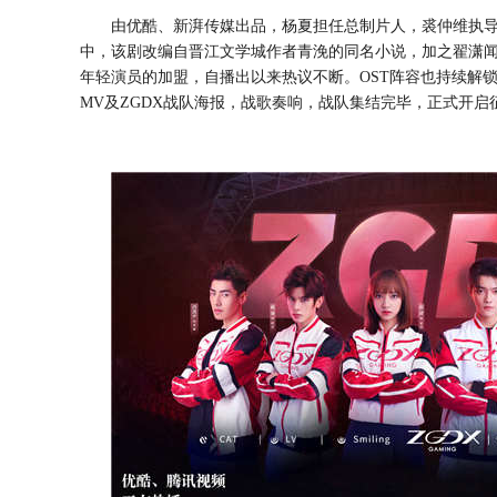
由优酷、新湃传媒出品，杨夏担任总制片人，裘仲维执
中，该剧改编自
晋江文学城作者
青浼的同名小说，加之
翟潇
年轻演员
的加盟，自播出以来热议不断。
O
ST
阵容也持续解
M
V
及
Z
GDX
战队海报，战歌奏响，战队集结完毕，正式开启