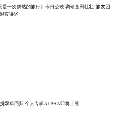
只是一次偶然的旅行》今日公映 窦靖童田壮壮“旅友团
”温暖讲述
L 携双单回归 个人专辑ALPHA即将上线