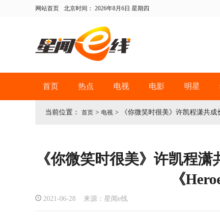
网站首页
北京时间：
2026年8月6日 星期四
首页
热点
电视
电影
明星
当前位置：
>
>
《你微笑时很美》许凯程潇共成长 
首页
电视
《你微笑时很美》许凯程潇
《Hero
2021-06-28 来源：星闻e线