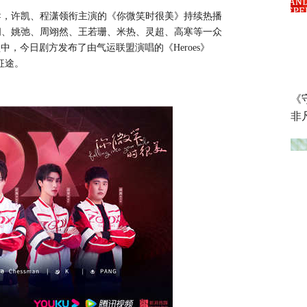
导，许凯、程潇领衔主演
的
《你微笑时很美》
持续热播
闻、姚弛、周翊然、王若珊、米热、灵超、高寒等
一众
锁中，今日剧方发布了由气运联盟演唱的《
Heroes
》
征途。
《
非