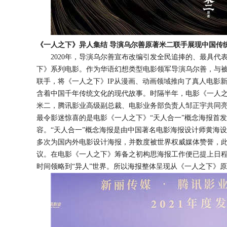
《一人之下》异人集结
导演乌尔善原著米二联手展现中国传
2020年，导演乌尔善宣布改编引发全民追捧的、最具代
下》
系列电影
。作为
华语幻想类型电影领军导演乌尔善
，与
联手，将《一人之下》
IP
从漫画、动画领域推向了真人电影
含着中国千年传统文化的现代故事。时隔
半
年，电影《一人
米二，
腾讯影业高级副
总
裁
、
电影业务部负责人
邹正宇共同
最令影迷惊喜的是
电影《一人之下》
“天人合一”概念
海报
首发
容。
“天人合一”概念
海报
是由中国著名电影海报设计师黄海设
多次为国内外电影设计海报，并数度被世界权威媒体赞誉，
议。
在电影
《一人之下》
筹备之初
构思
海报
工作便已提上日
时间领
略到
“异人”世界
。所以海报整体
呈现
从《一人之下》
原