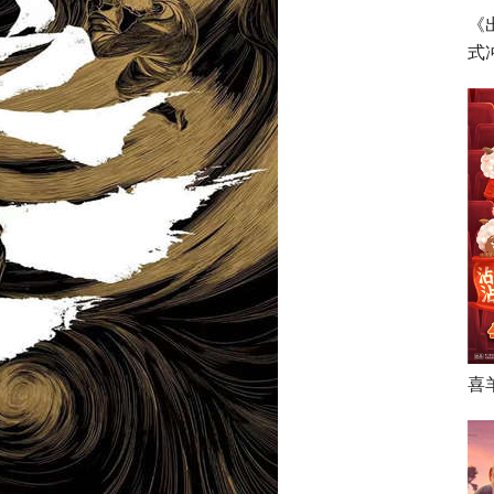
《
式
喜