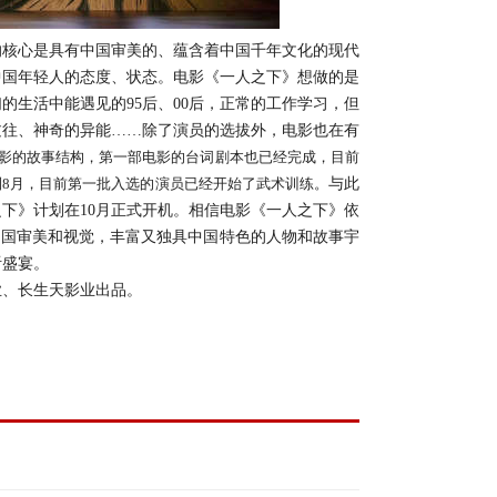
的核心是具有
中国
审美的、蕴含着中国千年文化的现代
中国
年轻人的态度、状态。
电影《一人之下》想做的是
们的生活中能遇见的
9
5
后、
0
0
后，正常的工作学习，但
过往、神奇的异能
……
除了演员的选拔外，
电影也在
有
影的故事结构，第一部电影的台词剧本也已经完成，目前
到
8月，目前第一批入选的演员已经开始了武术训练
。
与此
之下》
计划
在
10月正式开机。相信
电影《一人之下》
依
的中国审美和视觉，丰富又独具中国特色的人物和故事宇
听盛宴。
业、长生天影业出品。