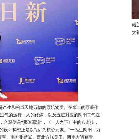
诺
大
是
产生和构成天地万物的原始物质
。在米二的原著作
通过气的运行，人的修炼，以及五脏对应的阴阳二气在
相，合聚便是“炁体源流”，《一人之下》中的八奇技，
报的设计构想正是以“炁”为核心元素。“一炁生阴阳，万
宝宝、南方张楚岚、西北方张灵玉、西南方诸葛青、