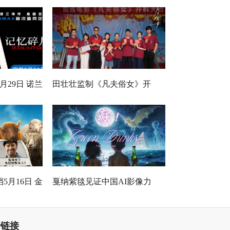
月29日 诺兰
田壮壮监制《凡夫俗女》开
身定制
机，一场回乡路，两代解心结
5月16日 金
戛纳紫毯见证中国AI影像力
打工！
量！导演曹译文《癫！》入围
世界AI电影节“第八艺术奖”
情链接