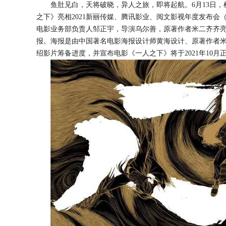
鱼肚见白，天将破晓，异人之旅，即将起航。
6月13日
之下》亮相2021新丽传媒、腾讯影业、阅文影视年度发布会
电影业务部负责人
邹正宇
，
导演乌尔善，原著作者米二
齐齐
报。海报是由中国著名电影海报设计师黄海设计、原著
作者
绍影片筹备进度，并宣布电影《一人之下》将于
2021年10