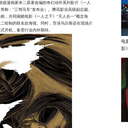
，根据漫画家米二原著改编的奇幻动作系列影片《一人
（简称：“三驾马车”发布会）。
腾讯影业高级副
总
裁
、
亮相，共同揭晓电影《一人之下》
“
天人合一
”概念海
米二绘制的联名款海报。同时，导演乌尔善还在现场介
月正式开机，备受
行业内外
期待。
电
影