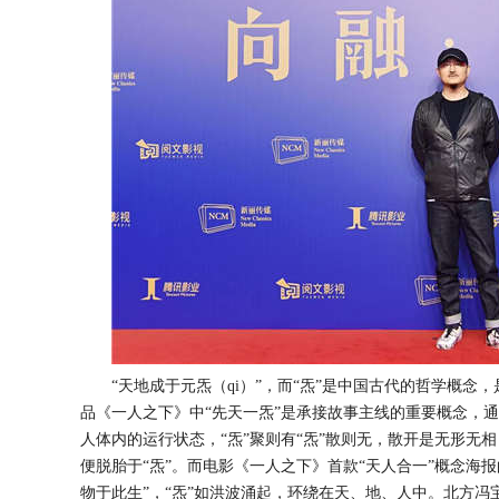
“天地成于元
炁
（
qi）
”，而
“
炁
”是中国古代的哲学概念，
品《一人之下》中
“
先天一炁
”是承接故事主线的重要概念，
人体内的运行状态，“炁”聚则有“炁”散则无，散开是无形无
便脱胎于“炁”。而
电影《一人之下》首款
“天人合一”概念海
物于此生”，“炁”如洪波涌起，环绕在天、地、人中。
北方冯