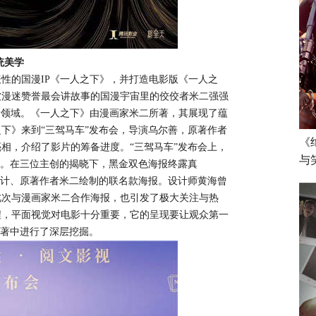
统美学
表性的国漫IP《一人之下》，并打造电影版《一人之
被漫迷赞誉最会讲故事的
国漫宇宙里的佼佼者
米二强强
新领域
。《一人之下》由漫画家米二所著，其展现了蕴
之下》来到
“三驾马车”发布会，导演乌尔善，原著作者
《
亮相，介绍了影片的筹备进度。
“三驾马车”
发布会上，
与
。在三位主创的揭晓下，黑金双色海报终露真
计、原著
作者
米二绘制的联名款海报。设计师黄海曾
此次与漫画家米二合作海报，也引发了极大关注与热
程
，平面视觉
对电影十分重要
，
它的
呈现
要让观众第一
著
中
进行了深层挖掘。