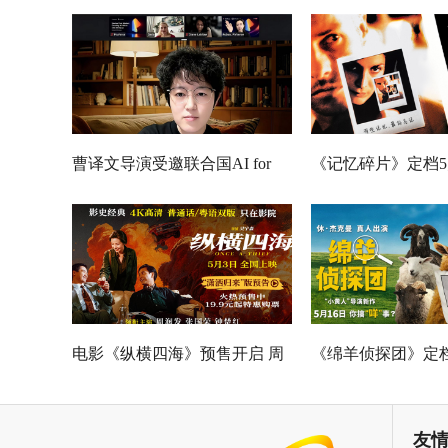
曹译文导演受邀联合国AI for
《记忆碎片》定档5
Good全球峰会 以AI影像传递向
神作IMAX首次量
善力量
电影《纵横四海》预售开启 周
《绵羊侦探团》定档
润发张国荣钟楚红巅峰演绎极
刚狼携全明星给羊
致情感！
友