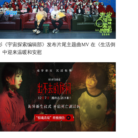
影《宇宙探索编辑部》发布片尾主题曲MV 在《生活倒
》中迎来温暖和安慰