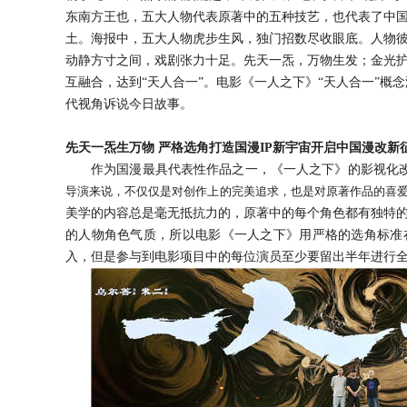
东南方王也，五大人物代表原著中的五种技艺，也代表了
中
土。海报中，五大人物虎步生风，独门招数尽收眼底。人物
动静方寸之间，戏剧张力十足。
先天一炁，万物生发；金光
互融合，达到“天人合一”。
电影《一人之下》
“天人合一”概
代视角诉说今日故事。
先天一炁生万物
严格选角打造国漫
IP新宇宙开启中国漫改新
作为国漫最具代表性作品之一，《一人之下》的影视化
导演来说，不仅仅是对创作上的完美追求，也是对原著作品的喜
美学的内容总是毫无抵抗力的，原著中的每个角色都有
独特
的人物角色气质，所以电影《一人之下》用严格的选角标准
入，但是
参与到电影项目中的每位演员至少要留出半年进行