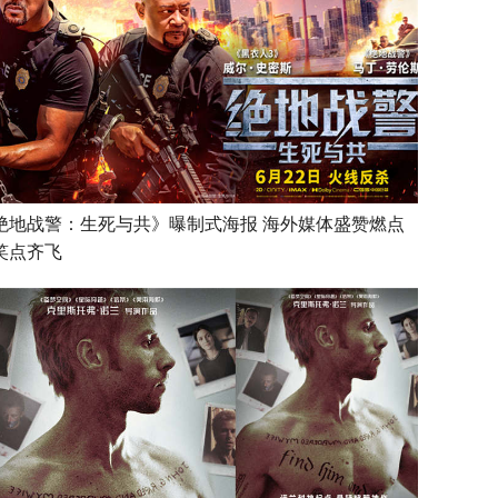
绝地战警：生死与共》曝制式海报 海外媒体盛赞燃点
笑点齐飞