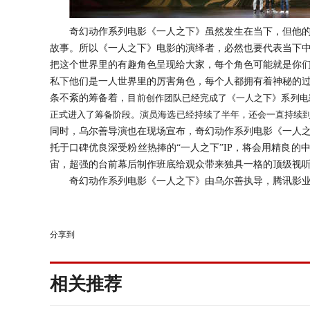
奇幻动作系列电影《一人之下》
虽然发生在当下，但他
故事。
所以
《一人
之下
》电影的演绎者，必然也要代表当下
把这个世界里的有趣角色呈现给大家，每个角色
可能就是你
私下他们是一人世界里的厉害角色，每个人都拥有着神秘的
条不紊
的筹备着，
目前
创作团队
已经完成了
《一人之下》系列
电
正式进入了筹备阶段。演员海选已经持续了半年，还会一直持续
同时，乌尔善导演也在现场宣布，
奇幻动作系列
电影《一人
托于口碑优良深受粉丝热捧的
“一人之下”IP，将会用精良
宙，超强的台前幕后制作班底给观众带来独具一格的顶级视
奇幻动作系列电影《一人之下》
由乌尔善执导，腾讯影
分享到
相关推荐