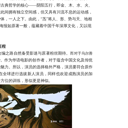
国古典哲学的核心
——阴阳五行，即金、木、水、火、
彼此间拥有独立
空间感，
但又具有川流不息
的运动感
，
护体，一人之下。
由此，
“
炁
”将人、形、势与天、地相
念海报
如原著一般，蕴藏着中国千年深厚文化，又以现
征程
改编之路自然备受影迷与原著粉丝期待。
而对于乌尔善
爱。
作为华语电影的创作者，对于蕴含
中国
文化及
传统
的魅力
。所以，演员的选择格外严格，
演员要符合原作
在全
球
进行选拔
新人演员，同样也欢迎成熟演员的加
全方位的训练，形似更是神似。