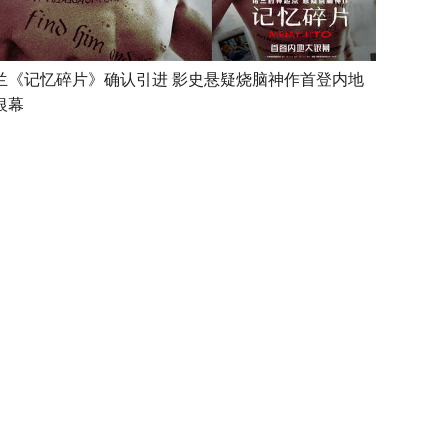
兰《记忆碎片》确认引进 影史悬疑烧脑神作首登内地
银幕