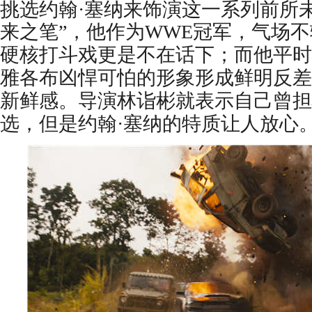
挑选约翰·塞纳来饰演这一系列前所
来之笔”，他作为W
WE
冠军，气场不
硬核打斗戏更是不在话下；而他平时
雅各布凶悍可怕的形象形成鲜明反差
新鲜感。导演林诣彬就表示自己曾担
选，但是约翰·塞纳的特质让人放心