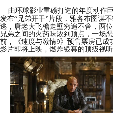
由环球影业重磅打造的年度动作
发布
“兄弟开干”片段
，
雅各布图谋不
逃
，
唐老大飞檐走壁穷追不舍
，
两位
兄弟之间的火药味浓到顶点，一场恶
前，《速度与激情
9
》预售票房已成
影片即将上映
，
燃炸银幕的顶级视听