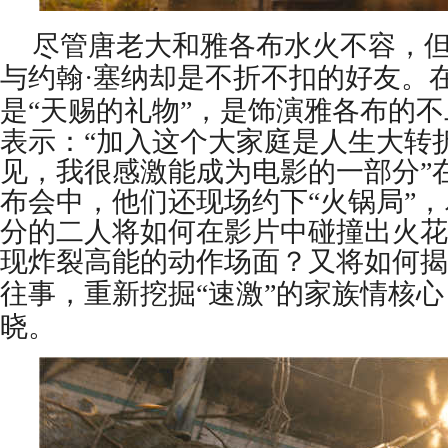
尽管唐老大和雅各布水火不容
，
与约翰
·
塞纳却是不折不扣的好友
。
是
“天赐的礼物”
，
是饰演雅各布的不
表示
：
“加入这个大家庭是人生大转
见，我很感激能成为电影的一部分”
布会中，他们还现场约下“火锅局”
，
分的二人将如何在影片中碰撞出火花
现炸裂高能的动作场面？又将如何揭
往事
，
重新挖掘
“速激”的家族情核
晓。