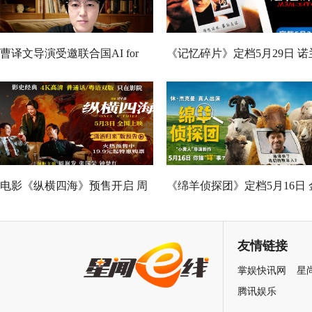
曹译文导演受邀联合国AI for
《记忆碎片》定档5月29日 诺
Good全球峰会 以AI影像传递向
神作IMAX首次量身定制
善力量
电影《纵横四海》预售开启 周
《绵羊侦探团》定档5月16日 
润发张国荣钟楚红巅峰演绎极
刚狼携全明星给羊打工！
致情感！
友情链接
掌娱快讯网
星
腾讯娱乐