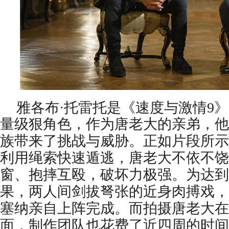
雅各布
·
托雷托是
《
速度与激情
9》
量级狠角色
，
作为唐老大的亲弟
，
他
族带来了挑战与威胁。正如片段所示
利用绳索快速遁逃
，
唐老大不依不饶
窗、抱摔互殴，破坏力极强。为达到
果，两人间剑拔弩张的近身肉搏戏，
塞纳亲自上阵完成。而拍摄唐老大在
面，制作团队也花费了近四周的时间