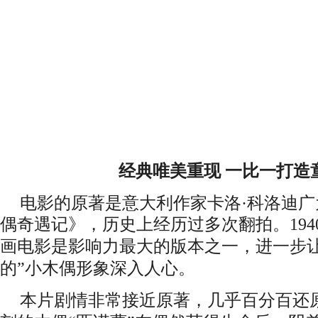
经典
唯美重现
一比一打造
电影的原著是
意大利作家卡洛
·科洛迪
广
偶奇遇记》
，
历史上经历过多次翻拍
。
19
画电影
是影响力最大的版本之一，进一步
的”小木偶形象深入人心。
本片剧情非常
接近原著，几乎百分百还