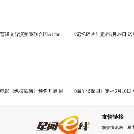
曹译文导演受邀联合国AI for
《记忆碎片》定档5月29日 诺
Good全球峰会 以AI影像传递向
神作IMAX首次量身定制
善力量
电影《纵横四海》预售开启 周
《绵羊侦探团》定档5月16日 
润发张国荣钟楚红巅峰演绎极
刚狼携全明星给羊打工！
致情感！
友情链接
掌娱快讯网
星