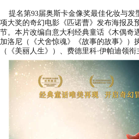
提名第
9
3
届奥斯卡金像奖
最佳化妆与发
项大奖的奇幻电影《匹诺曹》发布海报及
节。本片改编自意大利经典童话《木偶奇
加洛尼（《犬舍惊魂》《故事的故事》）执
（《美丽人生》）、费德里科·伊帕迪领衔