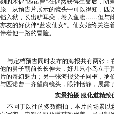
刻的木偶
“匹诺曹”在偶然获得生命后，阴
旅。从预告片展示的镜头中可以得知，匹
铛入狱，长出驴耳朵，卷入鱼腹……但与
亦友的好伙伴“蓝发仙女”。仙女始终关注
伴着他一路的冒险。
与定档预告同时发布的海报共有两张：
他的鼻子
朝前
长长伸去，好几只小鸟立于
片的奇幻魅力；另一张海报
父子同框，
罗
与匹诺曹一齐
望向镜头，眼神恬静，展露
实景拍摄
服化道精致
不同于以往的
多数
翻拍，本
片
的场景以