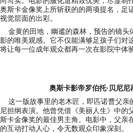
向写实。
电影的服化道精致优美，尽显制
奥斯卡金像奖
上所斩获的的
两项提名
，足
视觉层面的出彩。
金黄的田地，幽谧的森林，预告的镜头
影的
唯美观感
。它
不仅
能
满
够
足
孩子们对
将
让每
一
位成年观众都再一次在影院中体
奥斯卡影帝罗伯托
·贝尼尼
这一版故事里的老木匠，即匹诺曹父亲
尼担纲表演。他曾凭借《美丽人生》中的父
斯卡金像奖的最佳男主角。电影中，父亲
的互动打动人心，令无数观众印象深刻。