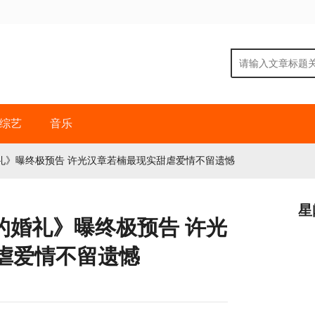
综艺
音乐
礼》曝终极预告 许光汉章若楠最现实甜虐爱情不留遗憾
星
的婚礼》曝终极预告 许光
虐爱情不留遗憾