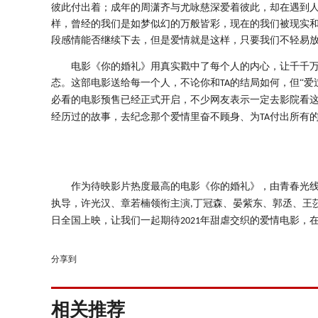
彼此付出着；成年的周潇齐与尤咏慈深爱着彼此，却在遇到
样，曾经的我们是如梦似幻的万般皆彩，现在的我们被现实
段感情能否继续下去，但是爱情就是这样，只要我们不轻易
电影《你的婚礼》用真实戳中了每个人的内心，让千千
态。这部电影送给每一个人，不论你和
的结局如何，但“爱
TA
必看的电影预售已经正式开启，不少网友表示一定去影院看
经历过的故事，去纪念那个爱情里奋不顾身、为
付出所有
TA
作为
待映影片热度最高的
电影《你的婚礼》
，
由青春光
执导，
许光汉
、
章若楠
领衔主演
丁冠森、
晏紫东、郭丞
、王
,
日全国上映，让我们一起期待
年甜虐交织的爱情电影，
2021
分享到
相关推荐