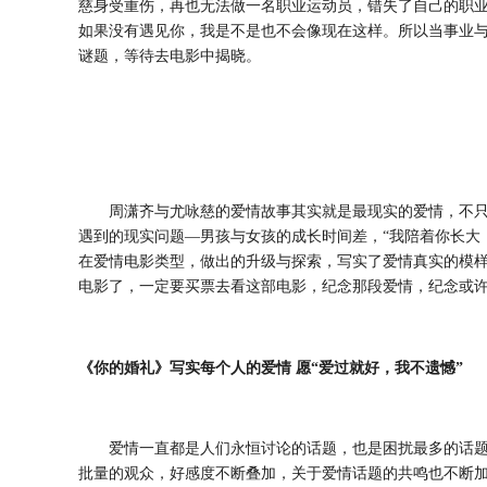
慈身受重伤，再也无法做一名职业运动员，错失了自己的职
如果没有遇见你，我是不是也不会像现在这样。所以当事业
谜题，等待去电影中揭晓。
周潇齐与尤咏慈的爱情故事其实就是最现实的爱情，不
遇到的现实问题
—男孩与女孩的成长时间差，“我陪着你长大
在爱情电影类型，做出的升级与探索，写实了爱情真实的模样
电影了，一定要买票去看这部电影，纪念那段爱情，纪念或
《你的婚礼》写实每个人的爱情
愿
“爱过就好，我不遗憾”
爱情一直都是人们永恒讨论的话题，也是困扰最多的话
批量的观众，好感度不断叠加，关于爱情话题的共鸣也不断