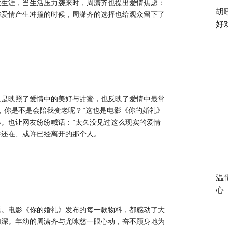
业生涯，当生活压力袭来时，周潇齐也提出爱情焦虑：
胡
与爱情产生冲撞的时候，周潇齐的选择也给观众留下了
好
只是映照了爱情中的美好与甜蜜，也反映了爱情中最常
，你是不是会陪我变老呢？”这也是电影《你的婚礼》
。也让网友纷纷喊话：”太久没见过这么现实的爱情
许还在、或许已经离开的那个人。
温
心
题。电影《你的婚礼》发布的每一款物料，都感动了大
加深。年幼的周潇齐与尤咏慈一眼心动，奋不顾身地为