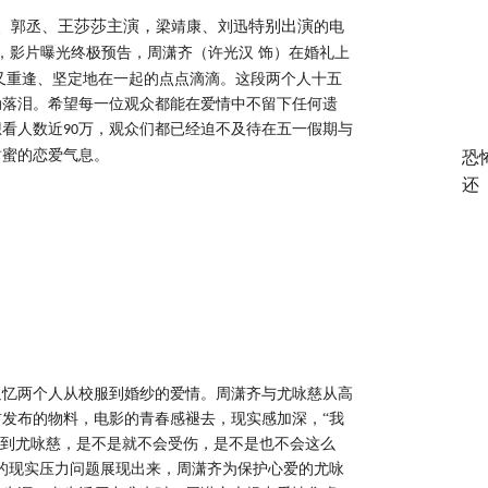
、王莎莎主演，
、
特别出演
、郭丞
梁靖康
刘迅
的电
，影片曝光终极预告，周潇齐（许光汉 饰）在婚礼上
又重逢、坚定地在一起的点点滴滴。这段两个人十五
动落泪。希望每一位观众都能在爱情中不留下任何遗
想看人数近
万，观众们都已经迫不及待在五一假期与
90
甜蜜的恋爱气息。
恐
还
追忆两个人从校服到婚纱的爱情。周潇齐与尤咏慈从高
前发布的物料，电影的青春感褪去，现实感加深，
“我
遇到尤咏慈，是不是就不会受伤，是不是也不会这么
的现实压力问题展现出来，周潇齐为保护心爱的尤咏