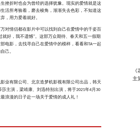
人生挫折时也会为曾经的选择犹豫。现实的爱情就是这
和生活所考验着，磨去棱角，渐渐失去色彩，不知道这
放弃，用力爱着就好。
万万对情侣都在影片中可以找到自己在爱情中的千姿百
过就好，我不遗憾”。这部万众期待、春天和五一假期
这部电影，去找寻自己在爱情中的模样，看看和
一起
TA
的自己。
《
主
线影业有限公司、北京造梦机影视有限公司出品，
韩天
莎莎主演，
梁靖康
、
刘迅
特别出演，
将于
年
月
2021
4
30
在最浪漫的日子赴一场关于爱情的成人礼！