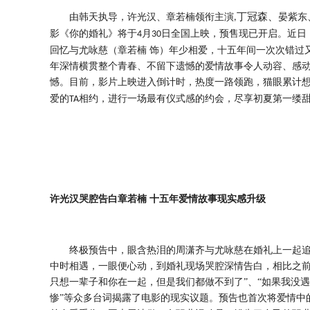
丁冠森、
由
领衔主演
晏紫东
韩天
执导，
许光汉
、
章若楠
,
影《
你的婚礼
》
将于
月
日全国上映，预售现已开启。近日
4
30
回忆与尤咏慈（章若楠 饰）年少相爱，十五年间一次次错过
年深情横贯整个青春、不留下遗憾的爱情故事令人动容、感
憾。目前，
影片上映进入倒计时，热度一路领跑，
猫眼累计
爱的
相约，
进行一场最有仪式感的约会，尽享初夏第一缕
TA
许光汉哭腔告白章若楠
十五年爱情故事现实感升级
终极预告中，眼含热泪的周潇齐与尤咏慈在婚礼上一起
中时相遇，一眼便心动，到婚礼现场哭腔深情告白，相比之
只想一辈子和你在一起，但是我们都做不到了”、“如果我没
惨”等众多台词揭露了电影的现实议题。预告也首次将爱情中