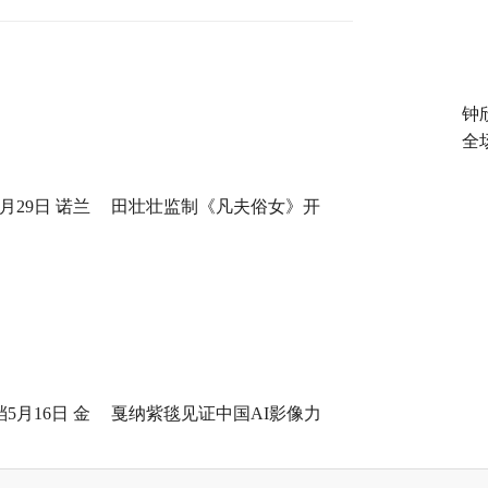
钟
全
月29日 诺兰
田壮壮监制《凡夫俗女》开
身定制
机，一场回乡路，两代解心结
5月16日 金
戛纳紫毯见证中国AI影像力
打工！
量！导演曹译文《癫！》入围