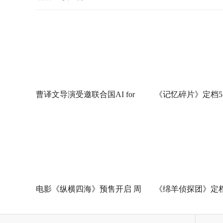
曹译文导演受邀联合国AI for
《记忆碎片》定档5
Good全球峰会 以AI影像传递向
神作IMAX首次量
善力量
电影《纵横四海》预售开启 周
《绵羊侦探团》定档
润发张国荣钟楚红巅峰演绎极
刚狼携全明星给羊