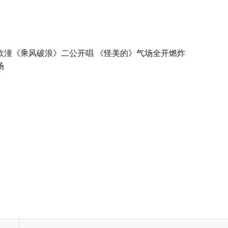
欣潼《乘风破浪》二公开唱 《怪美的》气场全开燃炸
场