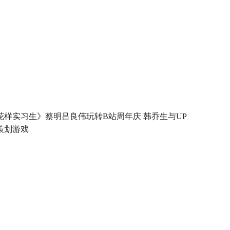
花样实习生》蔡明吕良伟玩转B站周年庆 韩乔生与UP
策划游戏