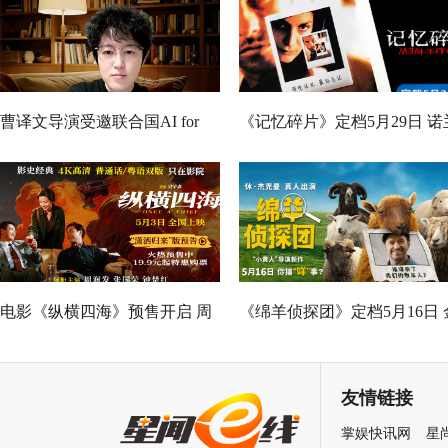
曹译文导演受邀联合国AI for
《记忆碎片》定档5月29日 诺
Good全球峰会 以AI影像传递向
神作IMAX首次量身定制
善力量
电影《纵横四海》预售开启 周
《绵羊侦探团》定档5月16日 
润发张国荣钟楚红巅峰演绎极
刚狼携全明星给羊打工！
致情感！
友情链接
掌娱快讯网
星