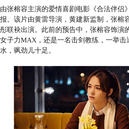
由张榕容主演的爱情喜剧电影《合法伴侣
报。该片由黄雷导演，黄建新监制，张榕
彤联袂出演。此前的预告中，张榕容饰演的
女子力MAX，还是一名击剑教练，一举击
水，飒劲儿十足。