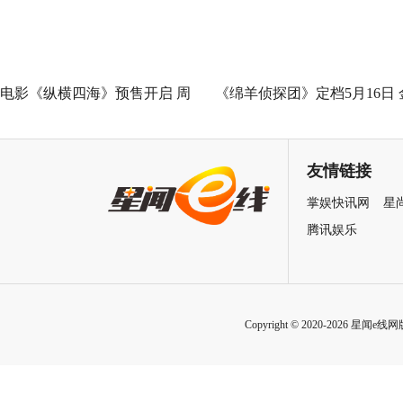
电影《纵横四海》预售开启 周
《绵羊侦探团》定档5月16日 
润发张国荣钟楚红巅峰演绎极
刚狼携全明星给羊打工！
致情感！
友情链接
掌娱快讯网
星
腾讯娱乐
Copyright © 2020-2026 星闻e线网版权