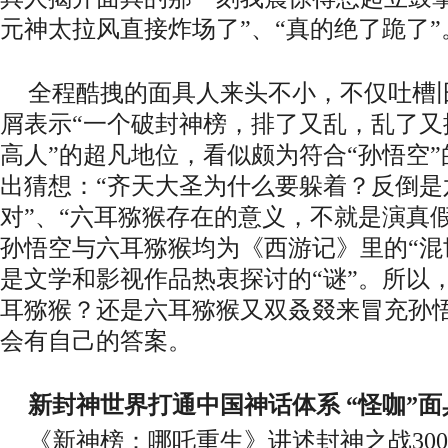
元神太拉风直接炸场了”、“真的绝了跪了”
全程酷拽的面具人来头不小，不仅吐槽
屑表示“一个破封神榜，排了又乱，乱了又
高人”的超凡地位，看似颇为符合“孙悟空
出猜想：“齐天大圣为什么要躲着？反倒是
对”、“六耳猕猴存在的意义，不就是演真
孙悟空与六耳猕猴均为
《西游记》里的
“
是文学和影视作品热衷探讨的“谜”。所以
耳猕猴？还是六耳猕猴又双叒叕来冒充孙
会有自己的答案。
新封神世界打通中国神话体系
“怪咖”
《新神榜：哪吒重生》讲述
封神之战
30