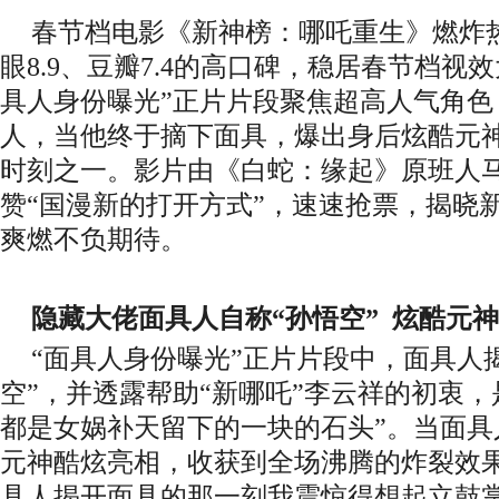
春节档电影
《
新神榜
：哪吒重生》
燃炸
眼8.9、豆瓣7.4的高口碑，稳居春节档视
具人身份曝光”正片片段聚焦超高人气角色
人，当他终于摘下面具，爆出身后炫酷元
时刻之一。
影片由《白蛇：缘起》原班人
赞
“国漫新的打开方式”，
速速抢票，
揭晓
爽燃不负期待
。
隐藏大佬面具人自称
“孙悟空” 炫酷元
“面具人身份曝光”正片片段中，面具人
空”，并透露帮助“新哪吒”李云祥的初衷，
都是女娲补天留下的一块的石头”。当面具
元神酷炫亮相，收获到全场沸腾的炸裂效
具人揭开面具的那一刻我震惊得想起立鼓掌