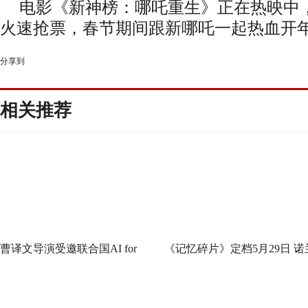
电影《新神榜：哪吒重生》
正在热映中
火速抢票，春节期间跟新哪吒一起热血开
分享到
相关推荐
曹译文导演受邀联合国AI for
《记忆碎片》定档5月29日 诺
Good全球峰会 以AI影像传递向
神作IMAX首次量身定制
善力量