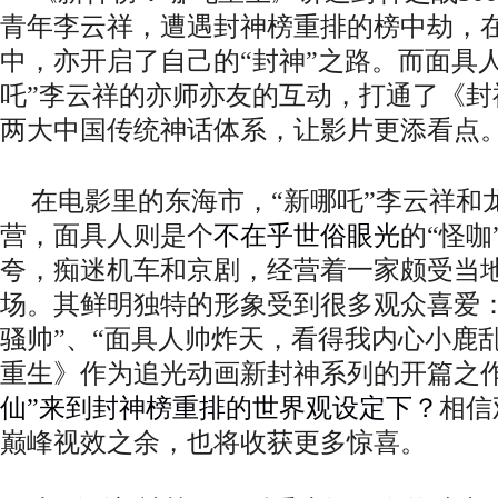
青年李云祥
，
遭遇
封神榜重排
的榜中劫
，
中，亦开启了自己的
“封神”之路。而面具
吒”李云祥的亦师亦友的互动，打通了《封
两大中国传统神话体系，让影片更添看点
在电影里的东海市，
“新哪吒”李云祥和
营，面具人则是个
不在乎世俗眼光
的
“怪咖
夸，痴迷机车和京剧，经营着一家颇受当
场。其鲜明独特的形象受到很多观众喜爱
骚帅”、“面具人帅炸天，看得我内心小鹿乱
重生
》
作为追光动画新封神系列的开篇之
仙”来到封神榜重排的世界观设定下？
相信
巅峰视效之余，也将收获更多惊喜。