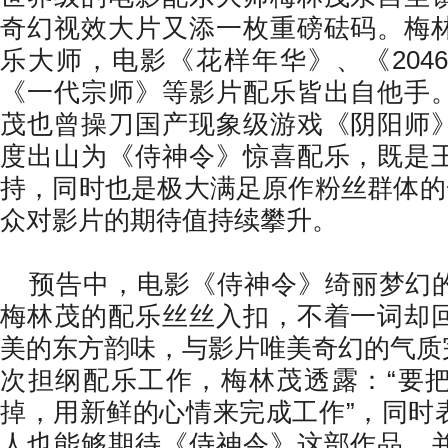
奇幻视效大片又添一枚重磅砝码。梅
乐大师，电影《花样年华》、《
2046
《一代宗师》等影片配乐皆出自他手
茂也曾操刀国产现象级游戏《阴阳师
度出山为《侍神令》惊喜配乐，既是
持，同时也是极大满足原作粉丝群体的
众对影片的期待值持续攀升。
预告中，电影《侍神令》绮丽梦幻
梅林茂的配乐丝丝入扣，不着一词却
美的东方韵味，与影片唯美奇幻的气质
次担纲配乐工作，梅林茂透露：
“
要
掉，用新鲜的心情来完成工作
”
，同时
人也能够期待《侍神令》这部作品，