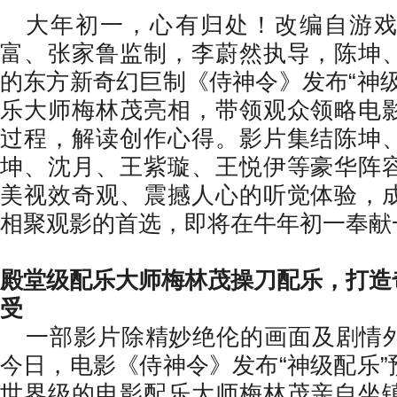
大年初一
，
心有归处
！
改编自游
富、张家鲁监制，李蔚然执导，陈坤
的东方新奇幻巨制《侍神令》发布“神
乐大师梅林茂亮相，带领观众领略电
过程，解读创作心得。影片集结陈坤
坤、沈月、王紫璇、王悦伊等豪华阵
美视效奇观、震撼人心的听觉体验，
相聚观影的首选，即将在牛年初一奉献
殿堂级配乐大师梅林茂操刀配乐，打造
受
一部影片除精妙绝伦的画面及剧情
今日，电影《侍神令》发布“神级配乐
世界级的电影配乐大师梅林茂亲自坐