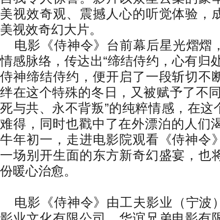
美视效奇观、震撼人心的听觉体验，
美视效奇幻大片。
电影《侍神令》台前幕后星光熠熠
情感脉络，传达出
“
缔结侍约，心有归
侍神缔结侍约，便开启了一段斩切不
绊在这个特殊的冬日，又被赋予了不
死与共、永不背叛
”
的纯粹情感，在这
难得，同时也戳中了在外漂泊的人们
牛年初一，走进电影院观看《侍神令
一场别开生面的东方新奇幻盛宴，也
份暖心治愈。
电影《侍神令》由工夫影业（宁波
影业文化有限公司、华谊兄弟电影有