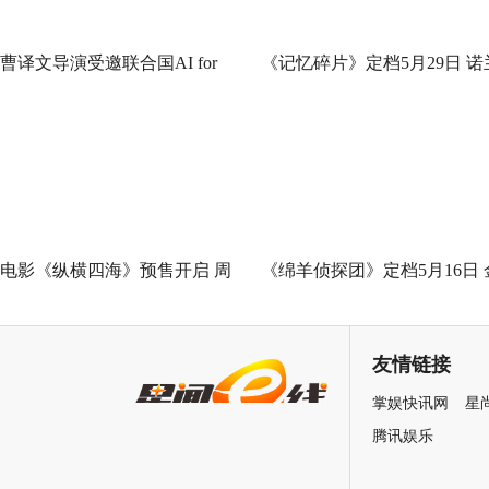
曹译文导演受邀联合国AI for
《记忆碎片》定档5月29日 诺
Good全球峰会 以AI影像传递向
神作IMAX首次量身定制
善力量
电影《纵横四海》预售开启 周
《绵羊侦探团》定档5月16日 
润发张国荣钟楚红巅峰演绎极
刚狼携全明星给羊打工！
致情感！
友情链接
掌娱快讯网
星
腾讯娱乐