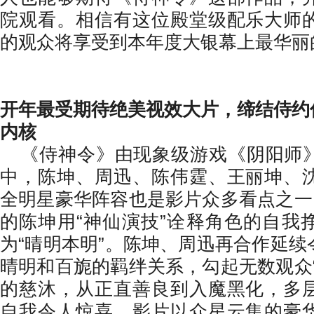
院观看。相信有这位殿堂级配乐大师
的观众将享受到本年度大银幕上最华丽
开年最受期待绝美视效大片，缔结侍约
内核
《侍神令》由现象级游戏《阴阳师
中，陈坤、周迅、陈伟霆、王丽坤、
全明星豪华阵容也是影片众多看点之一
的陈坤用“神仙演技”诠释角色的自我
为“晴明本明”。陈坤、周迅再合作延
晴明和百旎的羁绊关系，勾起无数观众
的慈沐，从正直善良到入魔黑化，多
自我令人惊喜。影片以众星云集的豪