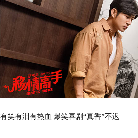
有笑有泪有热血 爆笑喜剧“真香”不迟