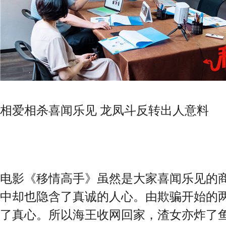
相爱相杀喜闻乐见 龙凤斗反转出人意料
电影《移情高手》虽然是大家喜闻乐见的
中却也隐含了真诚的人心。由欺骗开始的
了真心。所以海王收网回家，渣女亦炸了