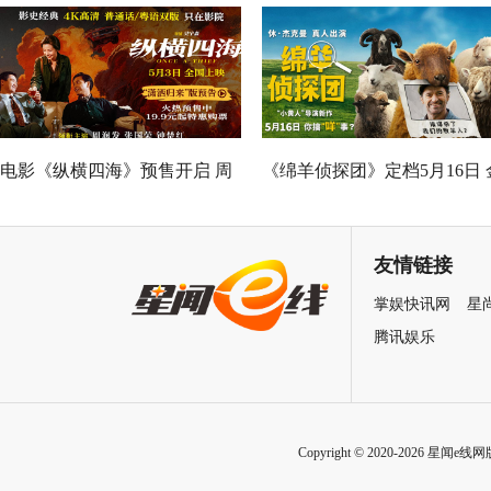
Good全球峰会 以AI影像传递向
神作IMAX首次量身定制
善力量
电影《纵横四海》预售开启 周
《绵羊侦探团》定档5月16日 
润发张国荣钟楚红巅峰演绎极
刚狼携全明星给羊打工！
致情感！
友情链接
掌娱快讯网
星
腾讯娱乐
Copyright © 2020-2026 星闻e线网版权