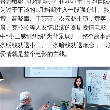
喜剧电影《移情高手》在2021年1月29
为过于平淡的1月档期注入一股强心针。
智、高晓攀、于莎莎、衣云鹤主演，黄奕
晨、克拉拉等人友情出演的喜剧爱情电影
中“小三感情纠纷”为背景展开，整个故事
条明线劝退小三、一条暗线劝退暗恋，一
爱情就是整个电影的主线。