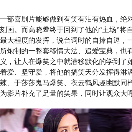
一部喜剧片能够做到有笑有泪有热血，绝
刻画。而高晓攀终于回到了他的“主场”将
最大程度的发挥，说台词时的自捧自逗，
所炮制的一整套移情大法、追爱宝典，也
义，让人在爆笑之中就潜移默化的学到了
着爱、坚守爱，将他的搞笑天分发挥得淋
辣、于莎莎鬼马爆笑、衣云鹤风趣幽默同
为影片补充了足量的笑果，同时让观众大呼