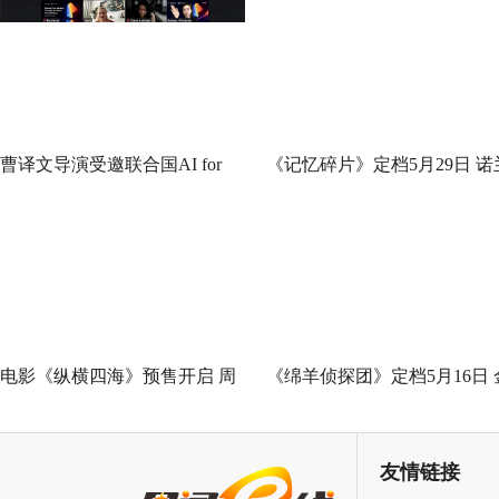
曹译文导演受邀联合国AI for
《记忆碎片》定档5月29日 诺
Good全球峰会 以AI影像传递向
神作IMAX首次量身定制
善力量
电影《纵横四海》预售开启 周
《绵羊侦探团》定档5月16日 
润发张国荣钟楚红巅峰演绎极
刚狼携全明星给羊打工！
致情感！
友情链接