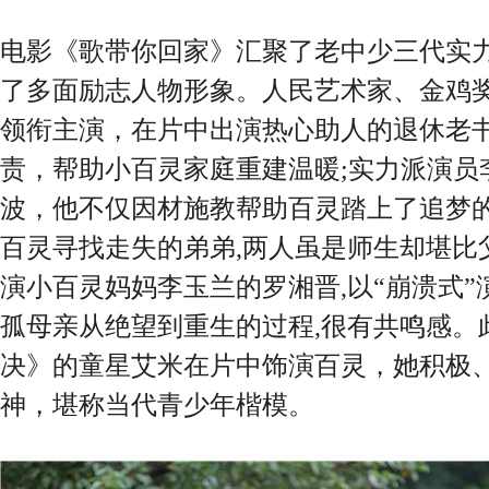
电影《歌带你回家》汇聚了老中少三代实力
了多面励志人物形象。人民艺术家、金鸡
领衔主演，在片中出演热心助人的退休老书
责，帮助小百灵家庭重建温暖;实力派演员
波，他不仅因材施教帮助百灵踏上了追梦的
百灵寻找走失的弟弟,两人虽是师生却堪比
演小百灵妈妈李玉兰的罗湘晋,以“崩溃式
孤母亲从绝望到重生的过程,很有共鸣感。
决》的童星艾米在片中饰演百灵，她积极
神，堪称当代青少年楷模。