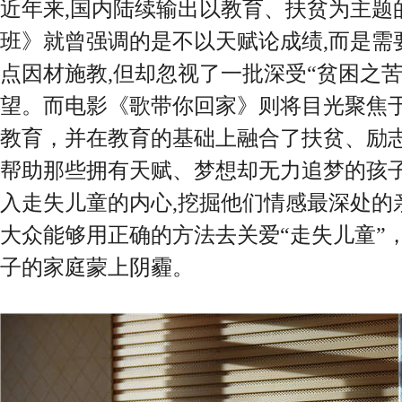
近年来,国内陆续输出以教育、扶贫为主题
班》就曾强调的是不以天赋论成绩,而是需
点因材施教,但却忽视了一批深受“贫困之
望。而电影《歌带你回家》则将目光聚焦
教育，并在教育的基础上融合了扶贫、励志
帮助那些拥有天赋、梦想却无力追梦的孩
入走失儿童的内心,挖掘他们情感最深处的
大众能够用正确的方法去关爱“走失儿童”
子的家庭蒙上阴霾。