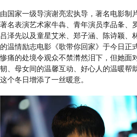
由国家一级导演谢亮宏执导，著名电影制
著名表演艺术家牛犇、青年演员李品夆、
吕泽先以及童星艾米、郑子涵、陈诗颖、
的温情励志电影《歌带你回家》于今日正
惨痛的处境令观众不禁潸然泪下，但她面
韧、母女间的温馨互动、好心人的温暖帮助..
这个冬日增添了一丝暖意。