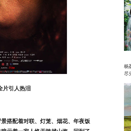
杨
尽
全片引人热泪
背景搭配着对联、灯笼、烟花、年夜饭