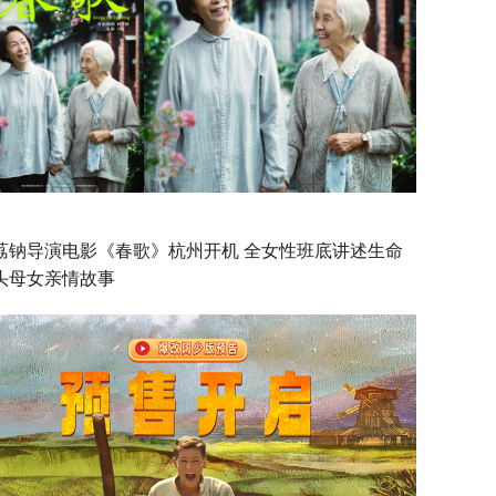
荔钠导演电影《春歌》杭州开机 全女性班底讲述生命
头母女亲情故事