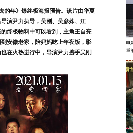
去的年》爆终极海报预告。该片由华夏
名导演尹力执导，吴刚、吴彦姝、江
光的终极物料中可以看到，主角王自亮
回到安徽老家，陪妈妈吃上年夜饭，影
电
量
动也在火热进行中，导演尹力携手吴刚