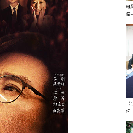
电
路
《
仰