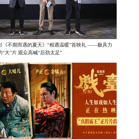
影《不期而遇的夏天》“相遇温暖”首映礼 ——极具力
的“大”片 观众高喊“后劲太足”