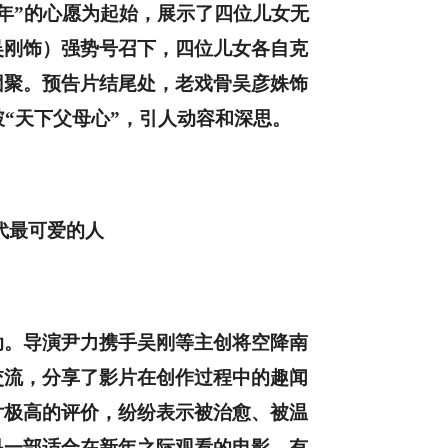
年
”
的心愿为起始，展示了四位儿女无
吴刚饰）强势号召下，四位儿女各自克
团聚。预告片结尾处，老戏骨吴彦姝饰
破
“
天下父母心
”
，引人动容和深思。
代最可爱的人
动。导演尹力携手吴刚等主创将空降南
交流，分享了影片在创作过程中的趣闻
片极高的评价，纷纷表示被治愈、被温
是一部适合在新年之际观看的电影。有