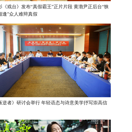
影《戏台》发布“真假霸王”正片片段 黄渤尹正后台“狭
相逢”众人难辩真假
叛逆者》研讨会举行 年轻语态与诗意美学抒写崇高信