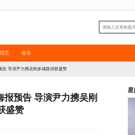
综艺
音乐
预告 导演尹力携吴刚多城路演获盛赞
星
海报预告 导演尹力携吴刚
获盛赞