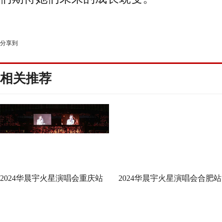
分享到
相关推荐
2024华晨宇火星演唱会重庆站
2024华晨宇火星演唱会合肥站
圆满结束 国风四面台将登鸟巢
双场圆满落幕 七夕限定惊喜
新章待启
锁再聚国风盛宴