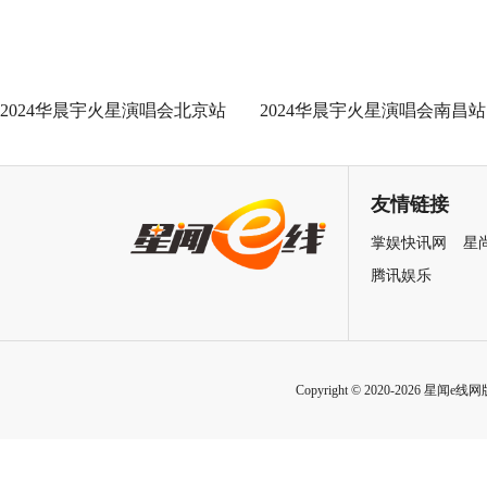
2024华晨宇火星演唱会北京站
2024华晨宇火星演唱会南昌站
官宣 鸟巢四面台强势回归辟国
双场火热唱响 开启四面台极
风新篇
国风音乐盛宴
友情链接
掌娱快讯网
星
腾讯娱乐
Copyright © 2020-2026 星闻e线网版权