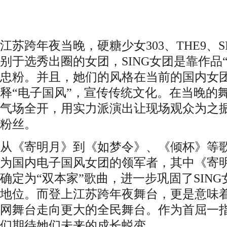
江苏跨年夜当晚，硬糖少女
303、THE9
别于选秀出圈的女团，SING女团是靠作品
忠粉。并且，她们的风格在当前的国内女
释“电子国风”，宣传传统文化。在当晚的舞
气场全开，用实力派演出让现场观众为之
粉丝。
从《寄明月》到《如梦令》、《倾杯》等
为国内电子国风女团的领军者，其中《寄
确定为“双本家”歌曲，进一步巩固了SIN
地位。而登上江苏跨年夜舞台，更是意味着
网舞台走向更大的全民舞台。作为首屈一指
们期待她们未来的成长蜕变。