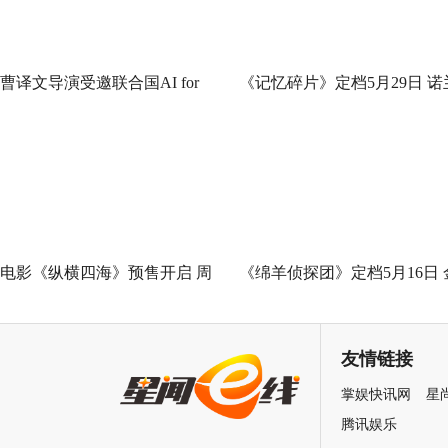
曹译文导演受邀联合国AI for
《记忆碎片》定档5月29日 诺
Good全球峰会 以AI影像传递向
神作IMAX首次量身定制
善力量
电影《纵横四海》预售开启 周
《绵羊侦探团》定档5月16日 
润发张国荣钟楚红巅峰演绎极
刚狼携全明星给羊打工！
致情感！
友情链接
掌娱快讯网
星
腾讯娱乐