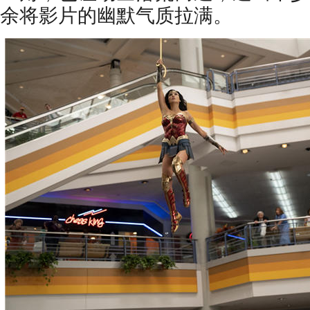
余将影片的幽默气质拉满。