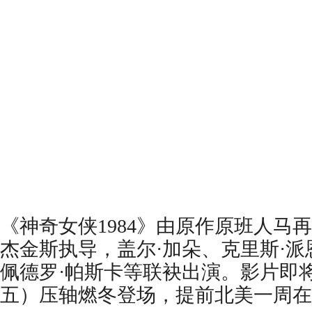
《神奇女侠1984》由原作原班人马
杰金斯执导，盖尔·加朵、克里斯·派
佩德罗·帕斯卡等联袂出演。影片即将
五）压轴燃冬登场，提前北美一周在