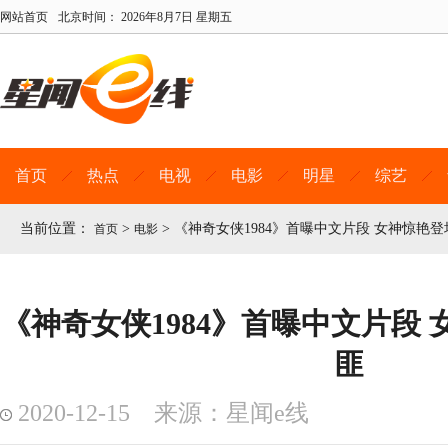
网站首页
北京时间：
2026年8月7日 星期五
首页
热点
电视
电影
明星
综艺
当前位置：
>
>
《神奇女侠1984》首曝中文片段 女神惊艳
首页
电影
《神奇女侠1984》首曝中文片段
匪
2020-12-15 来源：星闻e线