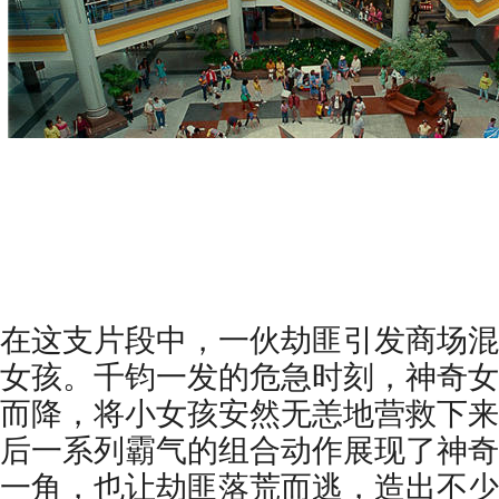
在这支片段中，一伙劫匪引发商场混
女孩。千钧一发的危急时刻，神奇女
而降，将小女孩安然无恙地营救下来
后一系列霸气的组合动作展现了神奇
一角，也让劫匪落荒而逃，造出不少