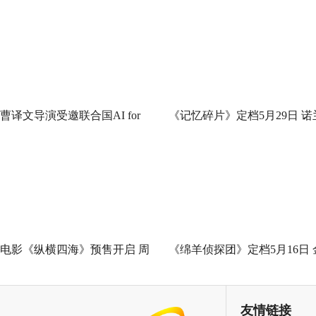
曹译文导演受邀联合国AI for
《记忆碎片》定档5月29日 诺
Good全球峰会 以AI影像传递向
神作IMAX首次量身定制
善力量
电影《纵横四海》预售开启 周
《绵羊侦探团》定档5月16日 
润发张国荣钟楚红巅峰演绎极
刚狼携全明星给羊打工！
致情感！
友情链接