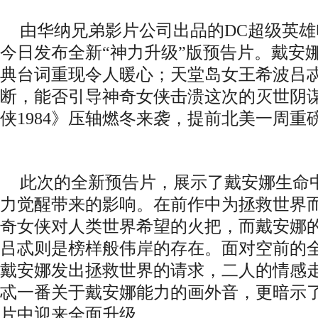
由华纳兄弟影片公司出品的
DC超级英雄
今日发布全新“神力升级”版预告片。戴安
典台词重现令人暖心；天堂岛女王希波吕
断，能否引导神奇女侠击溃这次的灭世阴谋
侠1984》压轴燃冬来袭，提前北美一周重
此次的全新预告片，展示了戴安娜生命
力觉醒带来的影响。在前作中为拯救世界
奇女侠对人类世界希望的火把，而戴安娜
吕忒则是榜样般伟岸的存在。面对空前的
戴安娜发出拯救世界的请求，二人的情感
忒一番关于戴安娜能力的画外音，更暗示
片中迎来全面升级。