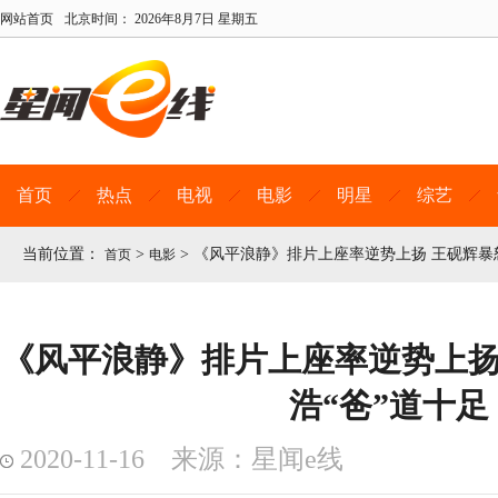
网站首页
北京时间：
2026年8月7日 星期五
首页
热点
电视
电影
明星
综艺
当前位置：
>
>
《风平浪静》排片上座率逆势上扬 王砚辉暴
首页
电影
《风平浪静》排片上座率逆势上扬
浩“爸”道十足
2020-11-16 来源：星闻e线