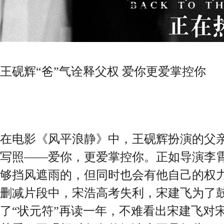
王砚辉“爸”气诠释父权 爱你更爱掌控你
在电影《风平浪静》中，王砚辉扮演的父
写照——爱你，更爱掌控你。正如导演李霄
够挡风遮雨的，但同时也会有他自己的权力
删减片段中，宋浩高考失利，宋建飞为了
了“状元符”再读一年，不难看出宋建飞对