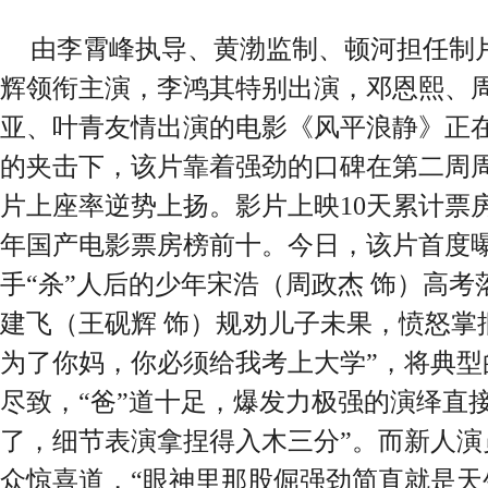
由李霄峰执导、黄渤监制、顿河担任制
辉领衔主演，李鸿其特别出演，邓恩熙、
亚、叶青友情出演的电影《风平浪静》正
的夹击下，该片靠着强劲的口碑在第二周周
片上座率逆势上扬。影片上映10天累计票房突
年国产电影票房榜前十。今日，该片首度
手“杀”人后的少年宋浩（周政杰 饰）高
建飞（王砚辉 饰）规劝儿子未果，愤怒掌
为了你妈，你必须给我考上大学”，将典型
尽致，“爸”道十足，爆发力极强的演绎直接
了，细节表演拿捏得入木三分”。而新人演
众惊喜道，“眼神里那股倔强劲简直就是天