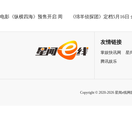
电影《纵横四海》预售开启 周
《绵羊侦探团》定档5月16日 
润发张国荣钟楚红巅峰演绎极
刚狼携全明星给羊打工！
致情感！
友情链接
掌娱快讯网
星
腾讯娱乐
Copyright © 2020-2026 星闻e线网版权