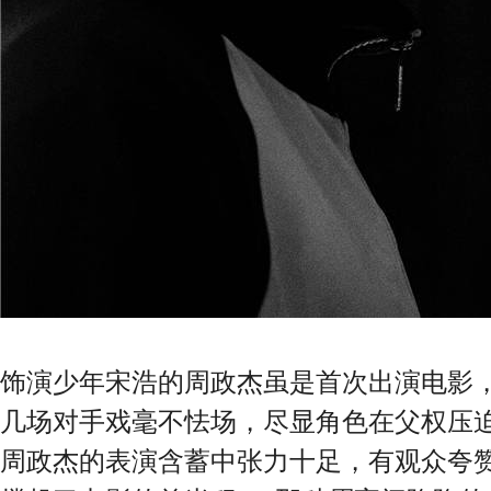
饰演少年宋浩的周政杰虽是首次出演电影
几场对手戏毫不怯场，尽显角色在父权压
周政杰的表演含蓄中张力十足，有观众夸