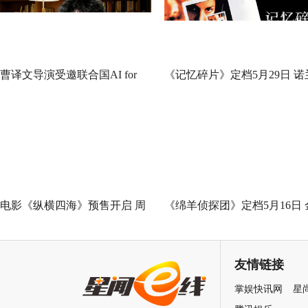
曹译文导演受邀联合国AI for
《记忆碎片》定档5月29日 诺
Good全球峰会 以AI影像传递向
神作IMAX首次量身定制
善力量
电影《纵横四海》预售开启 周
《绵羊侦探团》定档5月16日 
润发张国荣钟楚红巅峰演绎极
刚狼携全明星给羊打工！
致情感！
友情链接
掌娱快讯网
星