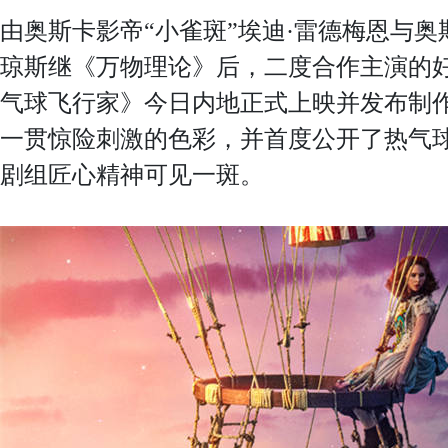
由奥斯卡影帝“小雀斑”埃迪·雷德梅恩与奥
琼斯继《万物理论》后，二度合作主演的
气球飞行家》今日内地正式上映并发布制
一贯惊险刺激的色彩，并首度公开了热气球
剧组匠心精神可见一斑。