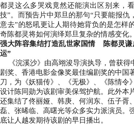
都灵这么多哭戏竟然还能演出区别来，
技”。而预告片中郑旦的那句“只要能报仇
意去”的怒吼更让人期待她背负的是怎样
奇陈都灵将如何演绎郑旦复杂的情感变化
强大阵容集结打造乱世家国情
陈都灵谦
运”
《浣溪沙》由高翊浚导演执导，曾获得
剧奖、香港电影金像奖最佳编剧奖的中国
刀，为《妖猫传》、《无极》、《陈情令
设计陈同勋为该剧审美保驾护航。此外本
还集结了佟丽娅、韩庚、何润东、伍子胥
磊、张晞临、高曙光等众多实力派演员。
底让人越发期待该剧的早日播出。