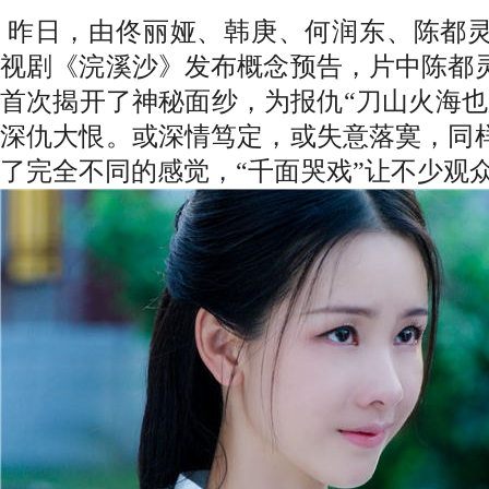
昨日，由佟丽娅、韩庚、何润东、陈都
视剧《浣溪沙》发布概念预告，片中陈都
首次揭开了神秘面纱，为报仇“刀山火海也
深仇大恨。或深情笃定，或失意落寞，同
了完全不同的感觉，“千面哭戏”让不少观众