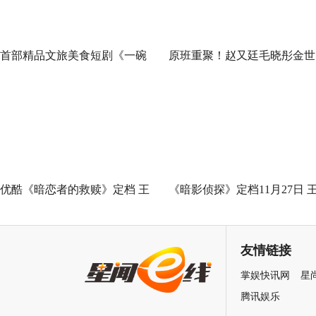
首部精品文旅美食短剧《一碗
原班重聚！赵又廷毛晓彤金世
泉州之姜母鸭》今日上线 祝贺
佳《问心2》杀青，医心焕新
泉州荣膺“世界美食之都”
优酷《暗恋者的救赎》定档 王
《暗影侦探》定档11月27日 
珞丹袁弘黄宗泽蒋欣上演女性
星越吴佳怡身陷民国连环诡案
自救指南
友情链接
掌娱快讯网
星
腾讯娱乐