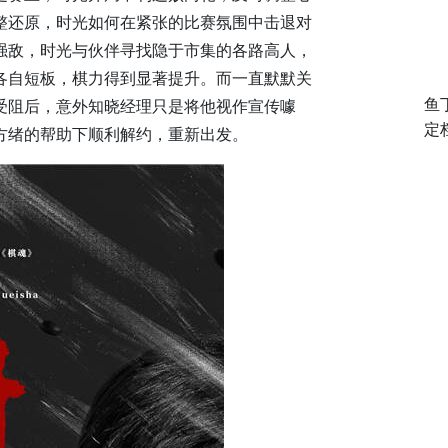
整还原，时光如何在紧张的比赛氛围中击退对
强敌，时光与伙伴寻找隐于市集的各路高人，
各自短板，棋力得到显著提升。而一直默默关
受阻后，意外知晓经理只是将他视作宣传噱
鱼
定
方绪的帮助下顺利解约，重新出发。