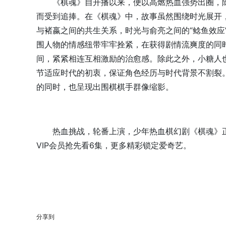
《棋魂》自开播以来，便以高燃热血强势出圈，
而受到追捧。在《棋魂》中，故事虽然围绕时光展开
与褚嬴之间的共生关系，时光与俞亮之间的“鲶鱼效应
围人物的情感纽带牢牢拴紧，在获得剧情流爽度的同
间，紧紧相连互相激励的治愈感。除此之外，小糖人
节适应时代的初衷，保证角色经历与时代背景不割裂
的同时，也呈现出围棋棋手群像缩影。
热血挑战，轮番上演，少年热血棋幻剧《棋魂》正
VIP会员抢先看6集，更多精彩锁定爱奇艺。
分享到