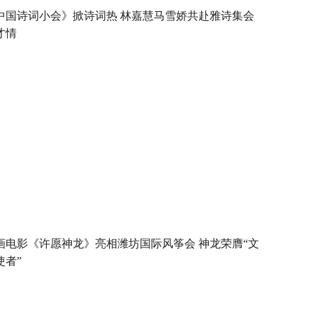
中国诗词小会》掀诗词热 林嘉慧马雪娇共赴雅诗集会
才情
画电影《许愿神龙》亮相潍坊国际风筝会 神龙荣膺“文
使者”