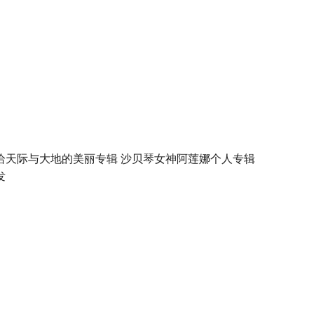
给天际与大地的美丽专辑 沙贝琴女神阿莲娜个人专辑
发