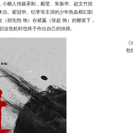
，小糖人传媒承制，戴莹、朱振华、赵文竹担
沐泊、翟冠华、纪李等主演的少年热血棋幻剧
（胡先煦 饰）在褚嬴（张超 饰）的鞭策下，
临职业危机时也终于作出自己的抉择。
《
包