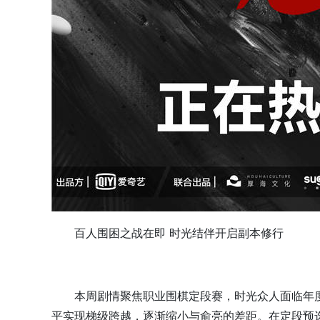
百人围困之战在即 时光结伴开启副本修行
本周剧情聚焦职业围棋定段赛，时光众人面临年
平实现梯级跨越，逐渐缩小与俞亮的差距。在定段预