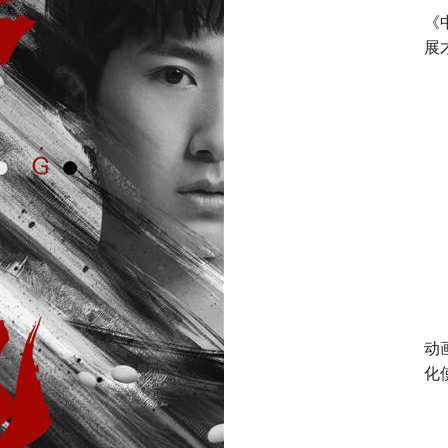
《
展
动
化