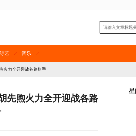
综艺
音乐
先煦火力全开迎战各路棋手
星
 胡先煦火力全开迎战各路
手