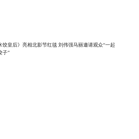
水饺皇后》亮相北影节红毯 刘伟强马丽邀请观众“一起
饺子”