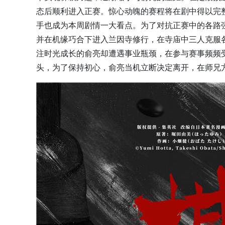
态后顺利进入正赛。惊心动魄的赛程将在剧中得以完
手也成为本周剧情一大看点。为了对抗正赛中的各路
并在机缘巧合下进入兰因寺修行，在寺庙中三人克服
注时光成长的俞亮却遭遇事业瓶颈，在参与赛事频频
头，为了保持初心，俞亮当机立断决定离开，在师兄